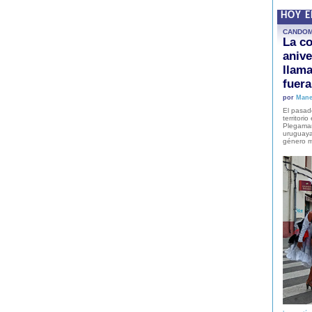
HOY 
CANDO
La co
anive
llam
fuer
por
Mane
El pasad
territori
Plegaman
uruguaya
género m