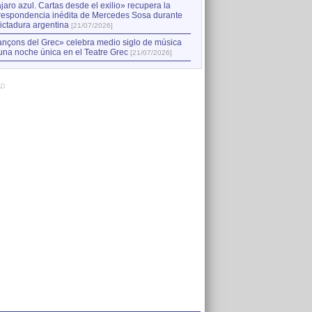
jaro azul. Cartas desde el exilio» recupera la
respondencia inédita de Mercedes Sosa durante
dictadura argentina
[21/07/2026]
nçons del Grec» celebra medio siglo de música
una noche única en el Teatre Grec
[21/07/2026]
AD