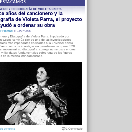
DESTACAMOS
NERO Y DISCOGRAFÍA DE VIOLETA PARRA
e años del cancionero y la
grafía de Violeta Parra, el proyecto
yudó a ordenar su obra
r Pintanel
el 13/07/2026
nero y Discografía de Violeta Parra, impulsado por
ros.com, continúa siendo una de las investigaciones
ales más importantes dedicadas a la universal artista
Cuatro años de investigación permitieron recuperar 520
, reconstruir su discografía, corregir numerosos errores
s y fijar datos fundamentales sobre una de las figuras
es de la música latinoamericana.
ulo completo
1 Comentario