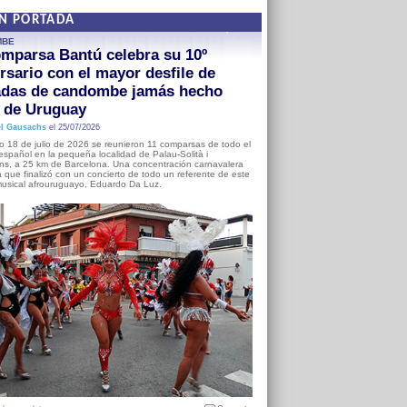
EN PORTADA
MBE
mparsa Bantú celebra su 10º
rsario con el mayor desfile de
adas de candombe jamás hecho
a de Uruguay
l Gausachs
el 25/07/2026
o 18 de julio de 2026 se reunieron 11 comparsas de todo el
o español en la pequeña localidad de Palau-Solità i
s, a 25 km de Barcelona. Una concentración carnavalera
 que finalizó con un concierto de todo un referente de este
usical afrouruguayo, Eduardo Da Luz.