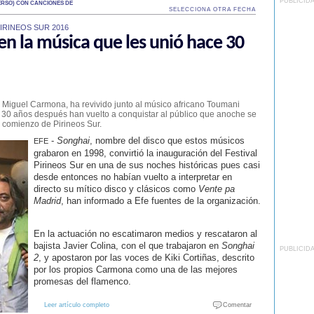
PUBLICID
RSO) CON CANCIONES DE
SELECCIONA OTRA FECHA
IRINEOS SUR 2016
en la música que les unió hace 30
 Miguel Carmona, ha revivido junto al músico africano Toumani
e 30 años después han vuelto a conquistar al público que anoche se
l comienzo de Pirineos Sur.
-
Songhai
, nombre del disco que estos músicos
EFE
grabaron en 1998, convirtió la inauguración del Festival
Pirineos Sur en una de sus noches históricas pues casi
desde entonces no habían vuelto a interpretar en
directo su mítico disco y clásicos como
Vente pa
Madrid
, han informado a Efe fuentes de la organización.
En la actuación no escatimaron medios y rescataron al
bajista Javier Colina, con el que trabajaron en
Songhai
PUBLICID
2
, y apostaron por las voces de Kiki Cortiñas, descrito
por los propios Carmona como una de las mejores
promesas del flamenco.
Leer artículo completo
Comentar