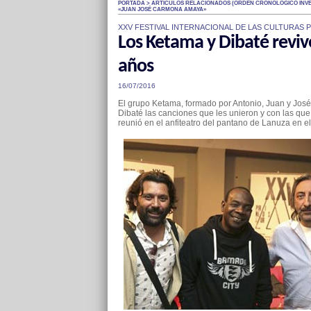
PORTADA > ARTÍCULOS RELACIONADOS (ÓRDEN CRONOLÓGICO INVE
«JUAN JOSÉ CARMONA AMAYA»
XXV FESTIVAL INTERNACIONAL DE LAS CULTURAS P
Los Ketama y Dibaté reviv
años
16/07/2016
El grupo Ketama, formado por Antonio, Juan y José
Dibaté las canciones que les unieron y con las qu
reunió en el anfiteatro del pantano de Lanuza en e