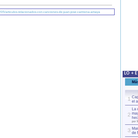
205/articulos-relacionados-con-canciones-de-juan-jose-carmona-amaya
LO + 
Má
Cap
1
el 
La 
may
2
hec
por 
Mar
3
de 