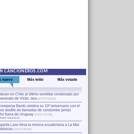
EN CANCIONEROS.COM
s nuevo
Más leído
Más votado
turan en Chile al último exmilitar condenado por
La comparsa Bantú celebra s
asesinato de Víctor Jara
mayor desfile de llamadas
1
[27/07/2026]
hecho fuera de Uruguay
[25
comparsa Bantú celebra su 10º aniversario con el
por Manel Gausachs
or desfile de llamadas de candombe jamás
Capturan en Chile al último
2
ho fuera de Uruguay
[25/07/2026]
el asesinato de Víctor Jara
[
Manel Gausachs
garita Laso lleva la música ecuatoriana a La Mar
Músicas
[22/07/2026]