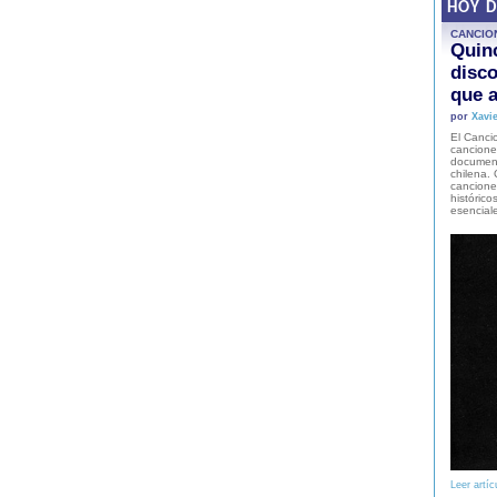
HOY 
CANCIO
Quinc
disco
que a
por
Xavie
El Cancio
cancione
document
chilena. 
canciones
histórico
esencial
Leer artíc