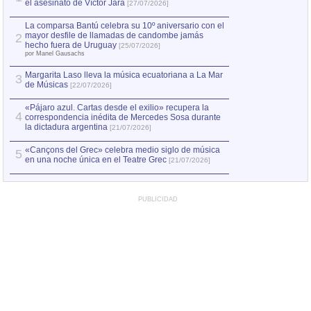
el asesinato de Víctor Jara
mayor desfile de
1
[27/07/2026]
hecho fuera de U
por Manel Gausachs
La comparsa Bantú celebra su 10º aniversario con el
mayor desfile de llamadas de candombe jamás
2
Capturan en Chile
2
hecho fuera de Uruguay
[25/07/2026]
el asesinato de Ví
por Manel Gausachs
Margarita Laso lleva la música ecuatoriana a La Mar
3
de Músicas
[22/07/2026]
«Pájaro azul. Cartas desde el exilio» recupera la
4
correspondencia inédita de Mercedes Sosa durante
la dictadura argentina
[21/07/2026]
«Cançons del Grec» celebra medio siglo de música
5
en una noche única en el Teatre Grec
[21/07/2026]
PUBLICIDAD