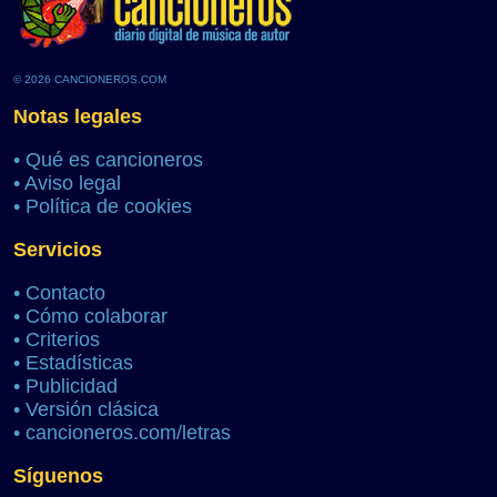
© 2026 CANCIONEROS.COM
Notas legales
•
Qué es cancioneros
•
Aviso legal
•
Política de cookies
Servicios
•
Contacto
•
Cómo colaborar
•
Criterios
•
Estadísticas
•
Publicidad
•
Versión clásica
•
cancioneros.com/letras
Síguenos