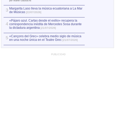
por Manel Gausachs
Margarita Laso lleva la música ecuatoriana a La Mar
Margarita Laso ll
3
3
de Músicas
de Músicas
[22/07/2026]
[22/07
«Pájaro azul. Cartas desde el exilio» recupera la
4
correspondencia inédita de Mercedes Sosa durante
la dictadura argentina
[21/07/2026]
«Cançons del Grec» celebra medio siglo de música
5
en una noche única en el Teatre Grec
[21/07/2026]
PUBLICIDAD