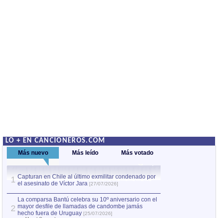
LO + EN CANCIONEROS.COM
Más nuevo
Más leído
Más votado
Capturan en Chile al último exmilitar condenado por
La comparsa Bantú
1
el asesinato de Víctor Jara
mayor desfile de
1
[27/07/2026]
hecho fuera de U
por Manel Gausachs
La comparsa Bantú celebra su 10º aniversario con el
mayor desfile de llamadas de candombe jamás
2
Capturan en Chile
2
hecho fuera de Uruguay
[25/07/2026]
el asesinato de Ví