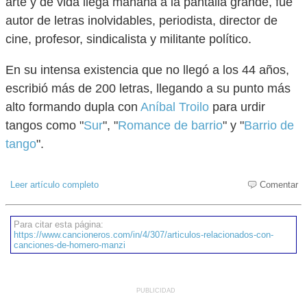
arte y de vida llega mañana a la pantalla grande, fue
autor de letras inolvidables, periodista, director de
cine, profesor, sindicalista y militante político.
En su intensa existencia que no llegó a los 44 años,
escribió más de 200 letras, llegando a su punto más
alto formando dupla con
Aníbal Troilo
para urdir
tangos como "
Sur
", "
Romance de barrio
" y "
Barrio de
tango
".
Leer artículo completo
Comentar
Para citar esta página:
https://www.cancioneros.com/in/4/307/articulos-relacionados-con-
canciones-de-homero-manzi
PUBLICIDAD