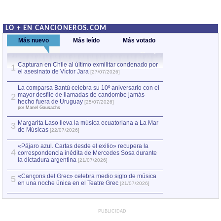
LO + EN CANCIONEROS.COM
Más nuevo
Más leído
Más votado
Capturan en Chile al último exmilitar condenado por
La comparsa Bantú
1
el asesinato de Víctor Jara
mayor desfile de
1
[27/07/2026]
hecho fuera de U
por Manel Gausachs
La comparsa Bantú celebra su 10º aniversario con el
mayor desfile de llamadas de candombe jamás
2
Capturan en Chile
2
hecho fuera de Uruguay
[25/07/2026]
el asesinato de Ví
por Manel Gausachs
Margarita Laso lleva la música ecuatoriana a La Mar
3
de Músicas
[22/07/2026]
«Pájaro azul. Cartas desde el exilio» recupera la
4
correspondencia inédita de Mercedes Sosa durante
la dictadura argentina
[21/07/2026]
«Cançons del Grec» celebra medio siglo de música
5
en una noche única en el Teatre Grec
[21/07/2026]
PUBLICIDAD