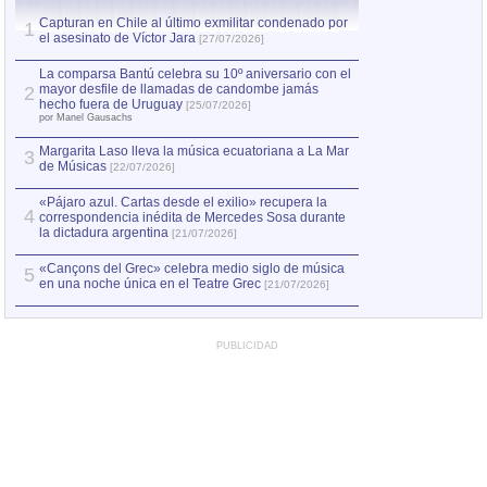
Capturan en Chile al último exmilitar condenado por
Capturan en Chile
1
1
el asesinato de Víctor Jara
el asesinato de Ví
[27/07/2026]
La comparsa Bantú celebra su 10º aniversario con el
mayor desfile de llamadas de candombe jamás
2
hecho fuera de Uruguay
[25/07/2026]
por Manel Gausachs
Margarita Laso lleva la música ecuatoriana a La Mar
3
de Músicas
[22/07/2026]
«Pájaro azul. Cartas desde el exilio» recupera la
4
correspondencia inédita de Mercedes Sosa durante
la dictadura argentina
[21/07/2026]
«Cançons del Grec» celebra medio siglo de música
5
en una noche única en el Teatre Grec
[21/07/2026]
PUBLICIDAD