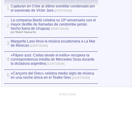
Capturan en Chile al último exmilitar condenado por
La comparsa Bantú
1
el asesinato de Víctor Jara
mayor desfile de
1
[27/07/2026]
hecho fuera de U
por Manel Gausachs
La comparsa Bantú celebra su 10º aniversario con el
mayor desfile de llamadas de candombe jamás
2
Capturan en Chile
2
hecho fuera de Uruguay
[25/07/2026]
el asesinato de Ví
por Manel Gausachs
Margarita Laso lleva la música ecuatoriana a La Mar
3
de Músicas
[22/07/2026]
«Pájaro azul. Cartas desde el exilio» recupera la
4
correspondencia inédita de Mercedes Sosa durante
la dictadura argentina
[21/07/2026]
«Cançons del Grec» celebra medio siglo de música
5
en una noche única en el Teatre Grec
[21/07/2026]
PUBLICIDAD