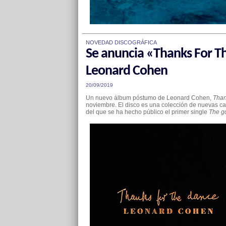
NOVEDAD DISCOGRÁFICA
Se anuncia «Thanks For T
Leonard Cohen
20/09/2019
Un nuevo álbum póstumo de Leonard Cohen,
Than
noviembre. El disco es una colección de nuevas ca
del que se ha hecho público el primer single
The g