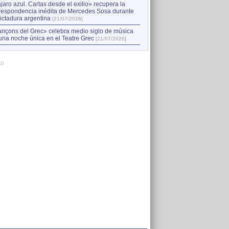
jaro azul. Cartas desde el exilio» recupera la
respondencia inédita de Mercedes Sosa durante
dictadura argentina
[21/07/2026]
nçons del Grec» celebra medio siglo de música
una noche única en el Teatre Grec
[21/07/2026]
AD