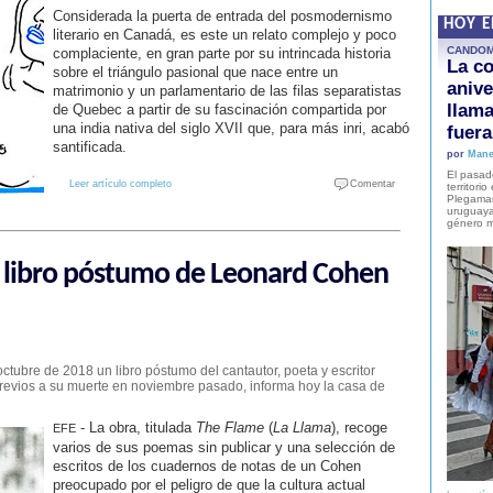
Considerada la puerta de entrada del posmodernismo
HOY 
literario en Canadá, es este un relato complejo y poco
CANDO
complaciente, en gran parte por su intrincada historia
La co
sobre el triángulo pasional que nace entre un
anive
matrimonio y un parlamentario de las filas separatistas
llam
de Quebec a partir de su fascinación compartida por
una india nativa del siglo XVII que, para más inri, acabó
fuer
santificada.
por
Mane
El pasad
Leer artículo completo
Comentar
territori
Plegaman
uruguaya
género m
n libro póstumo de Leonard Cohen
octubre de 2018 un libro póstumo del cantautor, poeta y escritor
evios a su muerte en noviembre pasado, informa hoy la casa de
- La obra, titulada
The Flame
(
La Llama
), recoge
EFE
varios de sus poemas sin publicar y una selección de
escritos de los cuadernos de notas de un Cohen
preocupado por el peligro de que la cultura actual