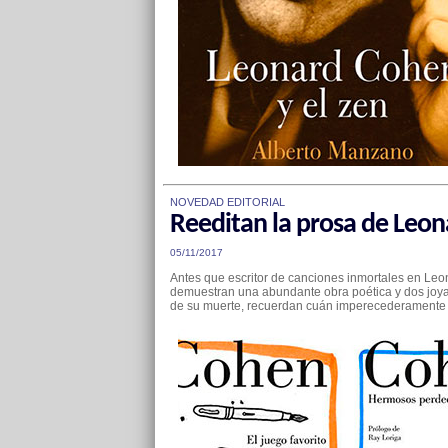
NOVEDAD EDITORIAL
Reeditan la prosa de Leo
05/11/2017
Antes que escritor de canciones inmortales en Leo
demuestran una abundante obra poética y dos joyas 
de su muerte, recuerdan cuán imperecederamente v