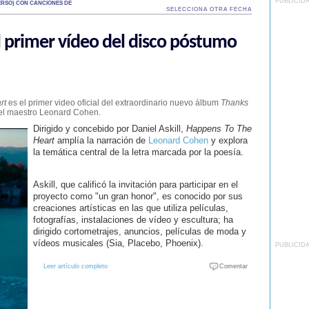
PUBLICID
RSO) CON CANCIONES DE
SELECCIONA OTRA FECHA
 primer vídeo del disco póstumo
rt
es el primer video oficial del extraordinario nuevo álbum
Thanks
del maestro Leonard Cohen.
Dirigido y concebido por Daniel Askill,
Happens To The
Heart
amplía la narración de
Leonard Cohen
y explora
la temática central de la letra marcada por la poesía.
Askill, que calificó la invitación para participar en el
proyecto como "un gran honor", es conocido por sus
creaciones artísticas en las que utiliza películas,
fotografías, instalaciones de vídeo y escultura; ha
dirigido cortometrajes, anuncios, películas de moda y
vídeos musicales (Sia, Placebo, Phoenix).
PUBLICID
Leer artículo completo
Comentar