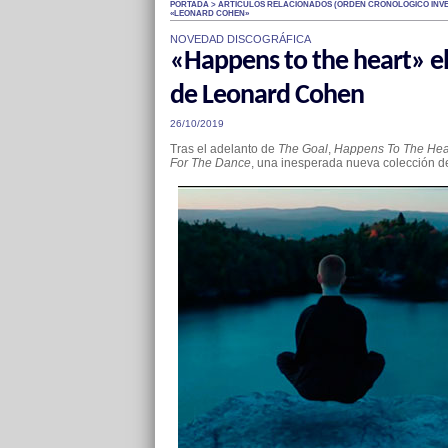
PORTADA > ARTÍCULOS RELACIONADOS (ÓRDEN CRONOLÓGICO INVE
«LEONARD COHEN»
NOVEDAD DISCOGRÁFICA
«Happens to the heart» el
de Leonard Cohen
26/10/2019
Tras el adelanto de
The Goal
,
Happens To The Hea
For The Dance
, una inesperada nueva colección 