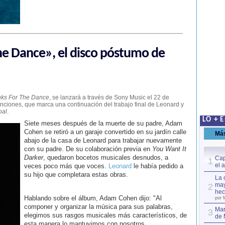
he Dance», el disco póstumo de
ks For The Dance
, se lanzará a través de Sony Music el 22 de
nciones, que marca una continuación del trabajo final de Leonard y
oal
.
LO + 
Siete meses después de la muerte de su padre, Adam
Cohen se retiró a un garaje convertido en su jardín calle
Má
abajo de la casa de Leonard para trabajar nuevamente
con su padre. De su colaboración previa en
You Want It
Darker
, quedaron bocetos musicales desnudos, a
Cap
1
el 
veces poco más que voces.
Leonard
le había pedido a
su hijo que completara estas obras.
La 
may
2
hec
Hablando sobre el álbum, Adam Cohen dijo: "Al
por 
componer y organizar la música para sus palabras,
Mar
3
elegimos sus rasgos musicales más característicos, de
de 
esta manera lo mantuvimos con nosotros.