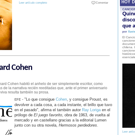
HOY 
Leer artículo completo
Comentar
CANCIO
Quinc
disco
que a
por
Xavie
El Cancio
cancione
document
chilena. 
canciones
histórico
esencial
nard Cohen
nard Cohen habitó el anhelo de ser simplemente escritor, como
de la narrativa recién reeditadas que, ante el primer aniversario
iva resulta también su prosa.
- "Lo que consigue
Cohen
, y consigue Proust, es
EFE
devolver a cada cosa, a cada instante, el brillo que tuvo
en el pasado", afirma el también autor
Ray Loriga
en el
prólogo de
El juego favorito
, obra de 1963, de vuelta al
mercado y en castellano gracias a la editorial Lumen
junto con su otra novela,
Hermosos perdedores
.
Leer artíc