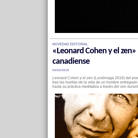
NOVEDAD EDITORIAL
«Leonard Cohen y el zen» l
canadiense
04/04/2018
Leonard Cohen y el zen
(Luciérnaga 2018) del poet
tras las huellas de la vida de un hombre entregado 
hasta su práctica meditativa a través del zen dura