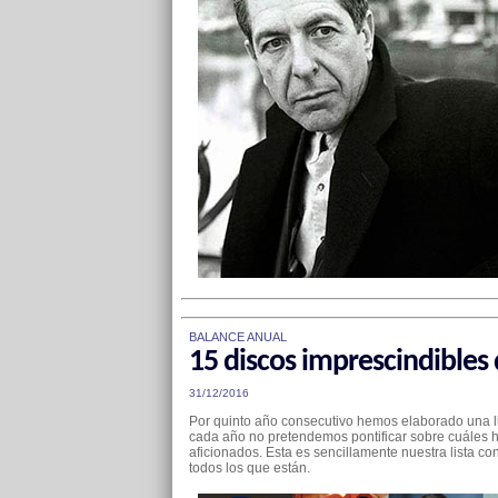
BALANCE ANUAL
15 discos imprescindibles 
31/12/2016
Por quinto año consecutivo hemos elaborado una li
cada año no pretendemos pontificar sobre cuáles h
aficionados. Esta es sencillamente nuestra lista con
todos los que están.