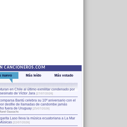
EN CANCIONEROS.COM
s nuevo
Más leído
Más votado
turan en Chile al último exmilitar condenado por
La comparsa Bantú celebra s
asesinato de Víctor Jara
mayor desfile de llamadas
1
[27/07/2026]
hecho fuera de Uruguay
[25
comparsa Bantú celebra su 10º aniversario con el
por Manel Gausachs
or desfile de llamadas de candombe jamás
Capturan en Chile al último
2
ho fuera de Uruguay
[25/07/2026]
el asesinato de Víctor Jara
[
Manel Gausachs
garita Laso lleva la música ecuatoriana a La Mar
Margarita Laso lleva la mús
3
Músicas
de Músicas
[22/07/2026]
[22/07/2026]