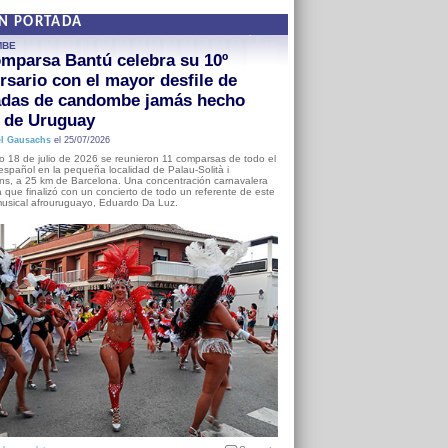
EN PORTADA
MBE
mparsa Bantú celebra su 10º
rsario con el mayor desfile de
adas de candombe jamás hecho
a de Uruguay
l Gausachs
el 25/07/2026
o 18 de julio de 2026 se reunieron 11 comparsas de todo el
o español en la pequeña localidad de Palau-Solità i
s, a 25 km de Barcelona. Una concentración carnavalera
 que finalizó con un concierto de todo un referente de este
usical afrouruguayo, Eduardo Da Luz.