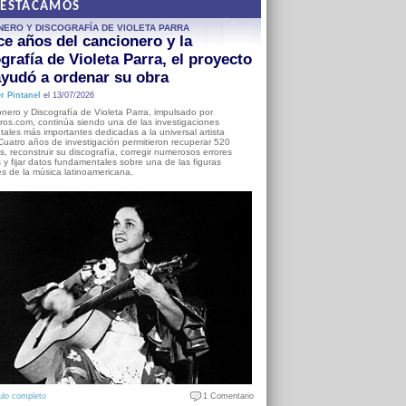
DESTACAMOS
NERO Y DISCOGRAFÍA DE VIOLETA PARRA
e años del cancionero y la
grafía de Violeta Parra, el proyecto
yudó a ordenar su obra
r Pintanel
el 13/07/2026
nero y Discografía de Violeta Parra, impulsado por
ros.com, continúa siendo una de las investigaciones
ales más importantes dedicadas a la universal artista
Cuatro años de investigación permitieron recuperar 520
, reconstruir su discografía, corregir numerosos errores
s y fijar datos fundamentales sobre una de las figuras
es de la música latinoamericana.
ulo completo
1 Comentario