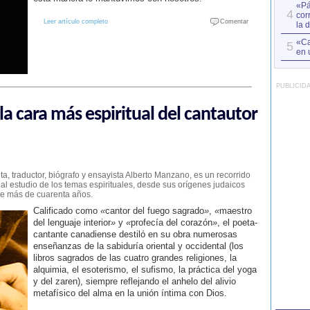
«Pá
4
cor
Leer artículo completo
Comentar
la 
«Ca
5
en 
PUBLICID
a cara más espiritual del cantautor
a, traductor, biógrafo y ensayista Alberto Manzano, es un recorrido
al estudio de los temas espirituales, desde sus orígenes judaicos
nte más de cuarenta años.
Calificado como
«
cantor del fuego sagrado
»
,
«
maestro
del lenguaje interior
»
y
«
profecía del corazón
»
, el poeta-
cantante canadiense destiló en su obra numerosas
enseñanzas de la sabiduría oriental y occidental (los
libros sagrados de las cuatro grandes religiones, la
alquimia, el esoterismo, el sufismo, la práctica del yoga
y del zaren), siempre reflejando el anhelo del alivio
metafísico del alma en la unión íntima con Dios.