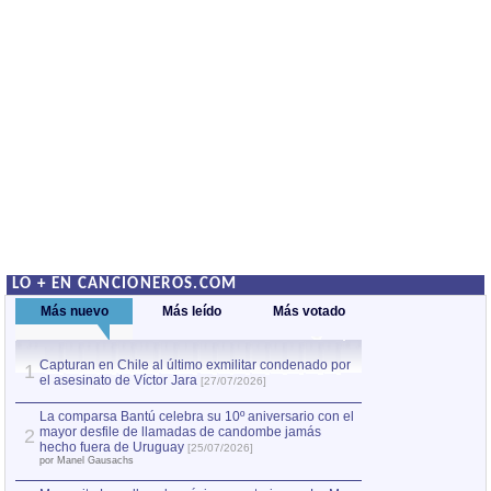
LO + EN CANCIONEROS.COM
Más nuevo
Más leído
Más votado
Capturan en Chile al último exmilitar condenado por
La comparsa Bantú
1
el asesinato de Víctor Jara
mayor desfile de
1
[27/07/2026]
hecho fuera de U
por Manel Gausachs
La comparsa Bantú celebra su 10º aniversario con el
mayor desfile de llamadas de candombe jamás
2
Capturan en Chile
2
hecho fuera de Uruguay
[25/07/2026]
el asesinato de Ví
por Manel Gausachs