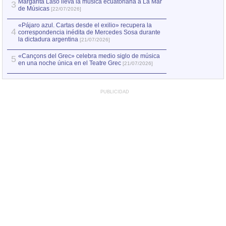
Margarita Laso lleva la música ecuatoriana a La Mar
3
de Músicas
[22/07/2026]
«Pájaro azul. Cartas desde el exilio» recupera la
4
correspondencia inédita de Mercedes Sosa durante
la dictadura argentina
[21/07/2026]
«Cançons del Grec» celebra medio siglo de música
5
en una noche única en el Teatre Grec
[21/07/2026]
PUBLICIDAD