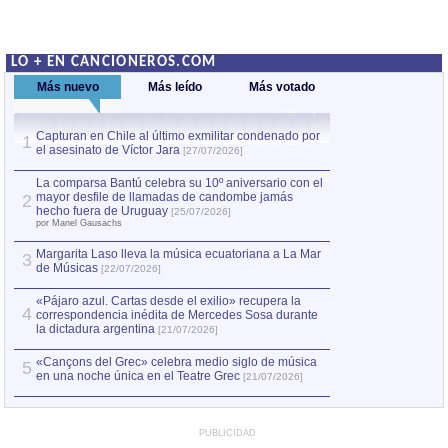
LO + EN CANCIONEROS.COM
Más nuevo
Más leído
Más votado
Capturan en Chile al último exmilitar condenado por
La comparsa Bantú
1
el asesinato de Víctor Jara
mayor desfile de
1
[27/07/2026]
hecho fuera de U
por Manel Gausachs
La comparsa Bantú celebra su 10º aniversario con el
mayor desfile de llamadas de candombe jamás
2
Capturan en Chile
2
hecho fuera de Uruguay
[25/07/2026]
el asesinato de Ví
por Manel Gausachs
Margarita Laso lleva la música ecuatoriana a La Mar
3
de Músicas
[22/07/2026]
«Pájaro azul. Cartas desde el exilio» recupera la
4
correspondencia inédita de Mercedes Sosa durante
la dictadura argentina
[21/07/2026]
«Cançons del Grec» celebra medio siglo de música
5
en una noche única en el Teatre Grec
[21/07/2026]
PUBLICIDAD