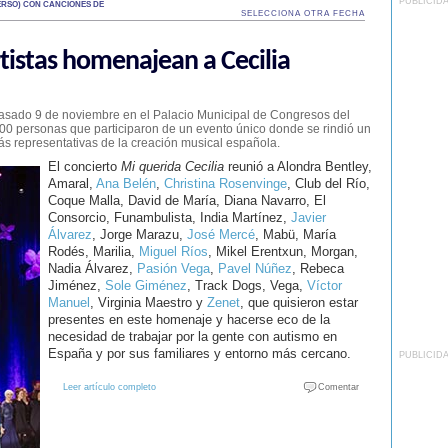
PUBLICID
RSO) CON CANCIONES DE
SELECCIONA OTRA FECHA
tistas homenajean a Cecilia
 pasado 9 de noviembre en el Palacio Municipal de Congresos del
0 personas que participaron de un evento único donde se rindió un
ás representativas de la creación musical española.
El concierto
Mi querida Cecilia
reunió a Alondra Bentley,
Amaral,
Ana Belén
,
Christina Rosenvinge
, Club del Río,
Coque Malla, David de María, Diana Navarro, El
Consorcio, Funambulista, India Martínez,
Javier
Álvarez
, Jorge Marazu,
José Mercé
, Mabü, María
Rodés, Marilia,
Miguel Ríos
, Mikel Erentxun, Morgan,
Nadia Álvarez,
Pasión Vega
,
Pavel Núñez
, Rebeca
Jiménez,
Sole Giménez
, Track Dogs, Vega,
Víctor
Manuel
, Virginia Maestro y
Zenet
, que quisieron estar
presentes en este homenaje y hacerse eco de la
necesidad de trabajar por la gente con autismo en
España y por sus familiares y entorno más cercano.
PUBLICID
Leer artículo completo
Comentar