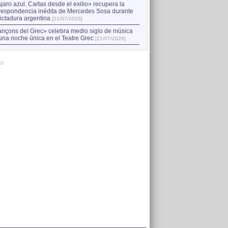
jaro azul. Cartas desde el exilio» recupera la
respondencia inédita de Mercedes Sosa durante
dictadura argentina
[21/07/2026]
nçons del Grec» celebra medio siglo de música
una noche única en el Teatre Grec
[21/07/2026]
AD