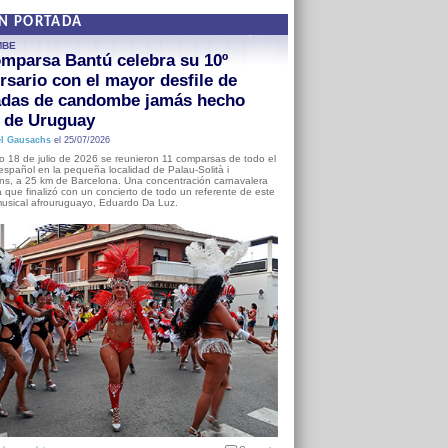
EN PORTADA
MBE
mparsa Bantú celebra su 10º
rsario con el mayor desfile de
adas de candombe jamás hecho
a de Uruguay
l Gausachs
el 25/07/2026
o 18 de julio de 2026 se reunieron 11 comparsas de todo el
o español en la pequeña localidad de Palau-Solità i
s, a 25 km de Barcelona. Una concentración carnavalera
 que finalizó con un concierto de todo un referente de este
usical afrouruguayo, Eduardo Da Luz.