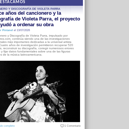
DESTACAMOS
NERO Y DISCOGRAFÍA DE VIOLETA PARRA
e años del cancionero y la
grafía de Violeta Parra, el proyecto
yudó a ordenar su obra
r Pintanel
el 13/07/2026
nero y Discografía de Violeta Parra, impulsado por
ros.com, continúa siendo una de las investigaciones
ales más importantes dedicadas a la universal artista
Cuatro años de investigación permitieron recuperar 520
, reconstruir su discografía, corregir numerosos errores
s y fijar datos fundamentales sobre una de las figuras
es de la música latinoamericana.
ulo completo
1 Comentario