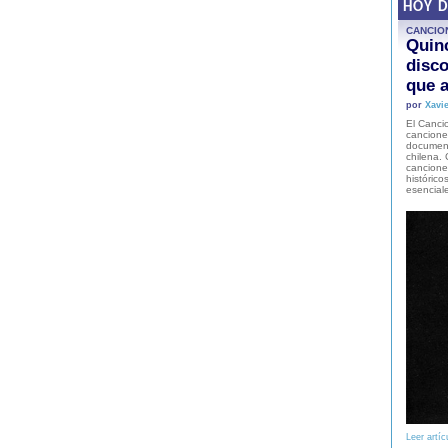
HOY 
CANCIO
Quinc
disco
que a
por
Xavie
El Cancio
cancione
document
chilena. 
canciones
histórico
esencial
Leer artíc