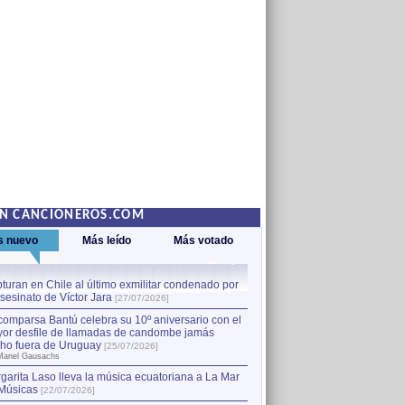
EN CANCIONEROS.COM
s nuevo
Más leído
Más votado
turan en Chile al último exmilitar condenado por
La comparsa Bantú celebra s
asesinato de Víctor Jara
mayor desfile de llamadas
1
[27/07/2026]
hecho fuera de Uruguay
[25
comparsa Bantú celebra su 10º aniversario con el
por Manel Gausachs
or desfile de llamadas de candombe jamás
Capturan en Chile al último
2
ho fuera de Uruguay
[25/07/2026]
el asesinato de Víctor Jara
[
Manel Gausachs
garita Laso lleva la música ecuatoriana a La Mar
Músicas
[22/07/2026]