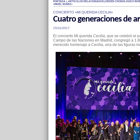
PORTADA > ARTÍCULOS RELACIONADOS (ÓRDEN CRONOLÓGICO INVE
«PAVEL NÚÑEZ»
CONCIERTO «MI QUERIDA CECILIA»
Cuatro generaciones de ar
15/11/2017
El concierto
Mi querida Cecilia
, que se celebró el
Campo de las Naciones en Madrid, congregó a 1.80
merecido homenaje a Cecilia, una de las figuras m