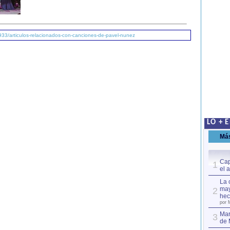
933/articulos-relacionados-con-canciones-de-pavel-nunez
LO + 
Má
Cap
1
el 
La 
may
2
hec
por 
Mar
3
de 