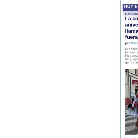
HOY 
CANDO
La co
anive
llam
fuer
por
Mane
El pasad
territori
Plegaman
uruguaya
género m