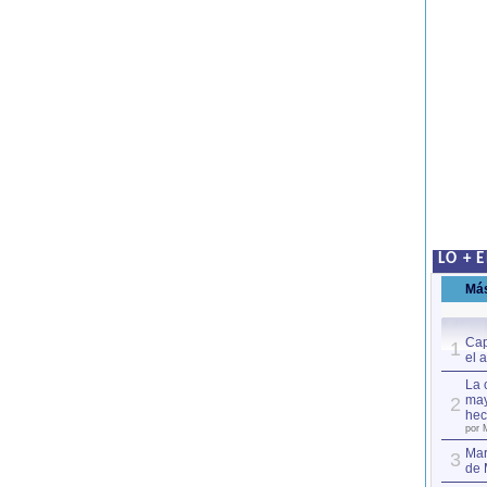
LO + 
Má
Cap
1
el 
La 
may
2
hec
por 
Mar
3
de 