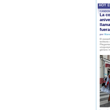
HOY 
CANDO
La co
anive
llam
fuer
por
Mane
El pasad
territori
Plegaman
uruguaya
género m