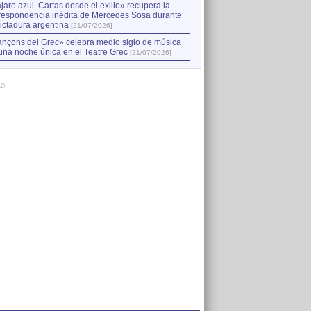
jaro azul. Cartas desde el exilio» recupera la
respondencia inédita de Mercedes Sosa durante
dictadura argentina
[21/07/2026]
nçons del Grec» celebra medio siglo de música
una noche única en el Teatre Grec
[21/07/2026]
AD