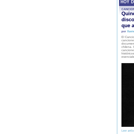
HOY 
CANCIO
Quinc
disco
que a
por
Xavie
El Cancio
cancione
document
chilena. 
canciones
histórico
esencial
Leer artíc