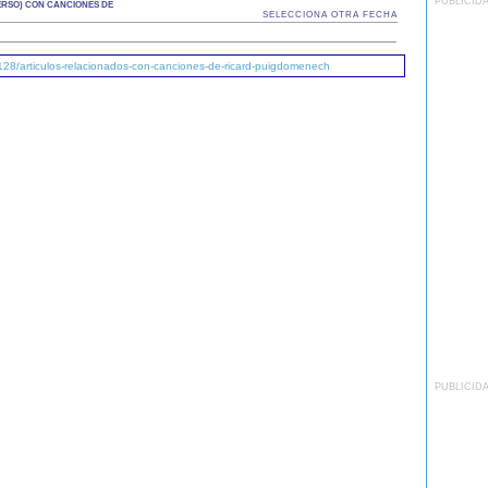
PUBLICID
RSO) CON CANCIONES DE
SELECCIONA OTRA FECHA
128/articulos-relacionados-con-canciones-de-ricard-puigdomenech
PUBLICID