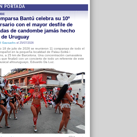
EN PORTADA
MBE
mparsa Bantú celebra su 10º
rsario con el mayor desfile de
adas de candombe jamás hecho
a de Uruguay
l Gausachs
el 25/07/2026
o 18 de julio de 2026 se reunieron 11 comparsas de todo el
o español en la pequeña localidad de Palau-Solità i
s, a 25 km de Barcelona. Una concentración carnavalera
 que finalizó con un concierto de todo un referente de este
usical afrouruguayo, Eduardo Da Luz.