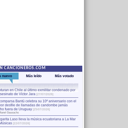
EN CANCIONEROS.COM
s nuevo
Más leído
Más votado
turan en Chile al último exmilitar condenado por
La comparsa Bantú celebra s
asesinato de Víctor Jara
mayor desfile de llamadas
1
[27/07/2026]
hecho fuera de Uruguay
[25
comparsa Bantú celebra su 10º aniversario con el
por Manel Gausachs
or desfile de llamadas de candombe jamás
Capturan en Chile al último
2
ho fuera de Uruguay
[25/07/2026]
el asesinato de Víctor Jara
[
Manel Gausachs
garita Laso lleva la música ecuatoriana a La Mar
Músicas
[22/07/2026]