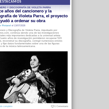
DESTACAMOS
NERO Y DISCOGRAFÍA DE VIOLETA PARRA
e años del cancionero y la
grafía de Violeta Parra, el proyecto
yudó a ordenar su obra
r Pintanel
el 13/07/2026
nero y Discografía de Violeta Parra, impulsado por
ros.com, continúa siendo una de las investigaciones
ales más importantes dedicadas a la universal artista
Cuatro años de investigación permitieron recuperar 520
, reconstruir su discografía, corregir numerosos errores
s y fijar datos fundamentales sobre una de las figuras
es de la música latinoamericana.
ulo completo
1 Comentario