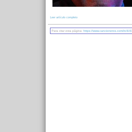
Leer artículo completo
Para citar esta página:
https://www.cancioneros.com/in/4/4