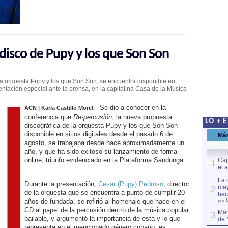
disco de Pupy y los que Son Son
 la orquesta Pupy y los que Son Son, se encuentra disponible en
entación especial ante la prensa, en la capitalina Casa de la Música
- Se dio a conocer en la
ACN | Karla Castillo Moret
conferencia que
Re-percusión
, la nueva propuesta
LO + 
discográfica de la orquesta Pupy y los que Son Son
disponible en sitios digitales desde el pasado 6 de
Má
agosto, se trabajaba desde hace aproximadamente un
año, y que ha sido exitoso su lanzamiento de forma
online, triunfo evidenciado en la Plataforma Sandunga.
Cap
1
el 
La 
Durante la presentación,
César (Pupy) Pedroso
, director
may
2
de la orquesta que se encuentra a punto de cumplir 20
hec
años de fundada, se refirió al homenaje que hace en el
por 
CD al papel de la percusión dentro de la música popular
Mar
3
bailable, y argumentó la importancia de esta y lo que
de 
representa en el mencionado género cubano; es