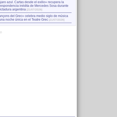
jaro azul. Cartas desde el exilio» recupera la
respondencia inédita de Mercedes Sosa durante
dictadura argentina
[21/07/2026]
nçons del Grec» celebra medio siglo de música
una noche única en el Teatre Grec
[21/07/2026]
AD