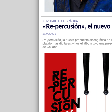
NOVEDAD DISCOGRÁFICA
«Re-percusión», el nuevo 
10/09/2021
Re-percusión
, la nueva propuesta discográfica de
plataformas digitales, y hoy el álbum tuvo una pres
de Galiano.