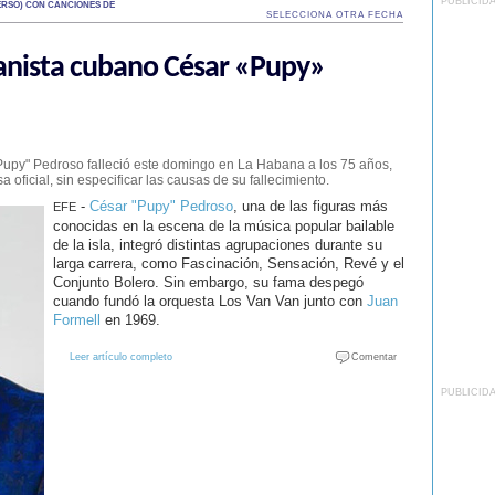
PUBLICID
RSO) CON CANCIONES DE
SELECCIONA OTRA FECHA
anista cubano César «Pupy»
"Pupy" Pedroso falleció este domingo en La Habana a los 75 años,
 oficial, sin especificar las causas de su fallecimiento.
-
César "Pupy" Pedroso
, una de las figuras más
EFE
conocidas en la escena de la música popular bailable
de la isla, integró distintas agrupaciones durante su
larga carrera, como Fascinación, Sensación, Revé y el
Conjunto Bolero. Sin embargo, su fama despegó
cuando fundó la orquesta Los Van Van junto con
Juan
Formell
en 1969.
Leer artículo completo
Comentar
PUBLICID