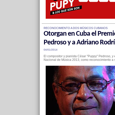
RECONOCIMIENTO A DOS MÚSICOS CUBANOS
Otorgan en Cuba el Premi
Pedroso y a Adriano Rodr
04/01/2014
El compositor y pianista César "Puppy" Pedroso, y 
Nacional de Música 2013, como reconocimiento a sus