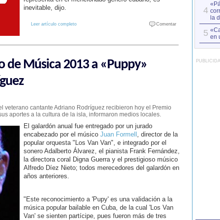
«Pá
inevitable, dijo.
4
cor
la 
Leer artículo completo
Comentar
«Ca
5
en 
o de Música 2013 a «Puppy»
PUBLICID
íguez
el veterano cantante Adriano Rodríguez recibieron hoy el Premio
 aportes a la cultura de la isla, informaron medios locales.
El galardón anual fue entregado por un jurado
encabezado por el músico
Juan Formell
, director de la
popular orquesta "Los Van Van", e integrado por el
sonero Adalberto Álvarez, el pianista Frank Fernández,
la directora coral Digna Guerra y el prestigioso músico
Alfredo Díez Nieto; todos merecedores del galardón en
años anteriores.
"Este reconocimiento a 'Pupy' es una validación a la
música popular bailable en Cuba, de la cual 'Los Van
Van' se sienten partícipe, pues fueron más de tres