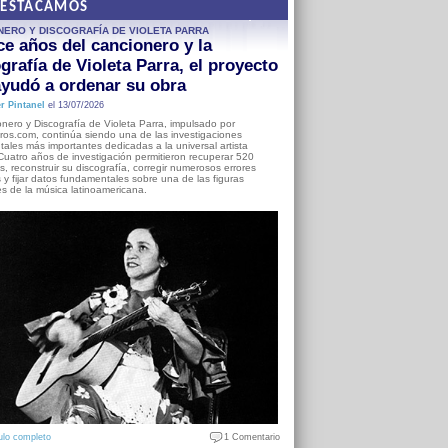
DESTACAMOS
NERO Y DISCOGRAFÍA DE VIOLETA PARRA
e años del cancionero y la
grafía de Violeta Parra, el proyecto
yudó a ordenar su obra
r Pintanel
el 13/07/2026
nero y Discografía de Violeta Parra, impulsado por
ros.com, continúa siendo una de las investigaciones
ales más importantes dedicadas a la universal artista
Cuatro años de investigación permitieron recuperar 520
, reconstruir su discografía, corregir numerosos errores
s y fijar datos fundamentales sobre una de las figuras
es de la música latinoamericana.
ulo completo
1 Comentario