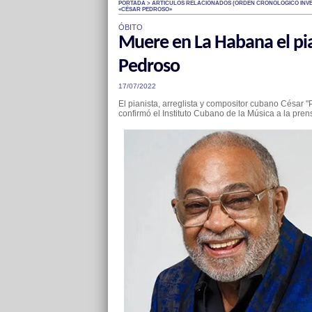
PORTADA > ARTÍCULOS RELACIONADOS (ÓRDEN CRONOLÓGICO INVE
«CÉSAR PEDROSO»
ÓBITO
Muere en La Habana el pi
Pedroso
17/07/2022
El pianista, arreglista y compositor cubano César 
confirmó el Instituto Cubano de la Música a la prensa