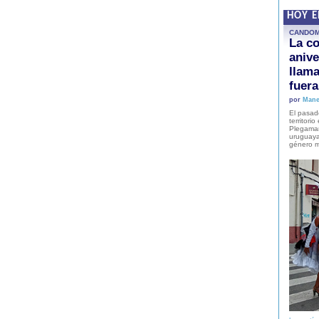
HOY 
CANDO
La co
anive
llam
fuer
por
Mane
El pasad
territori
Plegaman
uruguaya
género m