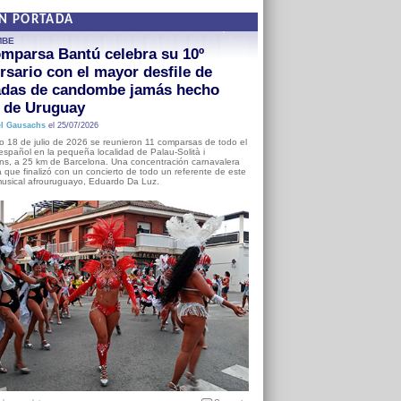
EN PORTADA
MBE
mparsa Bantú celebra su 10º
rsario con el mayor desfile de
adas de candombe jamás hecho
a de Uruguay
l Gausachs
el 25/07/2026
o 18 de julio de 2026 se reunieron 11 comparsas de todo el
o español en la pequeña localidad de Palau-Solità i
s, a 25 km de Barcelona. Una concentración carnavalera
 que finalizó con un concierto de todo un referente de este
usical afrouruguayo, Eduardo Da Luz.