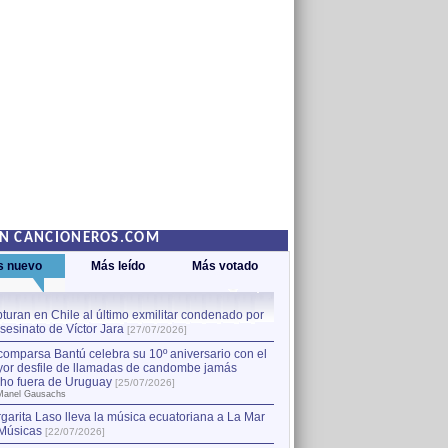
EN CANCIONEROS.COM
s nuevo
Más leído
Más votado
turan en Chile al último exmilitar condenado por
La comparsa Bantú celebra s
asesinato de Víctor Jara
mayor desfile de llamadas
1
[27/07/2026]
hecho fuera de Uruguay
[25
comparsa Bantú celebra su 10º aniversario con el
por Manel Gausachs
or desfile de llamadas de candombe jamás
Capturan en Chile al último
2
ho fuera de Uruguay
[25/07/2026]
el asesinato de Víctor Jara
[
Manel Gausachs
garita Laso lleva la música ecuatoriana a La Mar
Músicas
[22/07/2026]