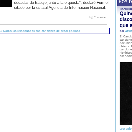
HOY 
décadas de trabajo junto a la orquesta", declaró Formell
citado por la estatal Agencia de Información Nacional.
CANCIO
Quinc
Comentar
disco
que a
194/articulos-relacionados-con-canciones-de-cesar-pedroso
por
Xavie
El Cancio
cancione
document
chilena. 
canciones
histórico
esencial
Leer artíc