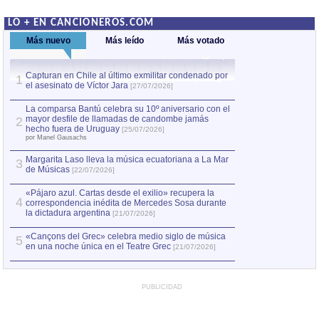
LO + EN CANCIONEROS.COM
Más nuevo
Más leído
Más votado
Capturan en Chile al último exmilitar condenado por
La comparsa Bantú
1
el asesinato de Víctor Jara
mayor desfile de
1
[27/07/2026]
hecho fuera de U
por Manel Gausachs
La comparsa Bantú celebra su 10º aniversario con el
mayor desfile de llamadas de candombe jamás
2
Capturan en Chile
2
hecho fuera de Uruguay
[25/07/2026]
el asesinato de Ví
por Manel Gausachs
Margarita Laso lleva la música ecuatoriana a La Mar
3
de Músicas
[22/07/2026]
«Pájaro azul. Cartas desde el exilio» recupera la
4
correspondencia inédita de Mercedes Sosa durante
la dictadura argentina
[21/07/2026]
«Cançons del Grec» celebra medio siglo de música
5
en una noche única en el Teatre Grec
[21/07/2026]
PUBLICIDAD