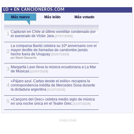
LO + EN CANCIONEROS.COM
Más nuevo
Más leído
Más votado
Capturan en Chile al último exmilitar condenado por
La comparsa Bantú
1
el asesinato de Víctor Jara
mayor desfile de
1
[27/07/2026]
hecho fuera de U
por Manel Gausachs
La comparsa Bantú celebra su 10º aniversario con el
mayor desfile de llamadas de candombe jamás
2
Capturan en Chile
2
hecho fuera de Uruguay
[25/07/2026]
el asesinato de Ví
por Manel Gausachs
Margarita Laso lleva la música ecuatoriana a La Mar
Margarita Laso ll
3
3
de Músicas
de Músicas
[22/07/2026]
[22/07
«Pájaro azul. Cartas desde el exilio» recupera la
4
correspondencia inédita de Mercedes Sosa durante
la dictadura argentina
[21/07/2026]
«Cançons del Grec» celebra medio siglo de música
5
en una noche única en el Teatre Grec
[21/07/2026]
PUBLICIDAD