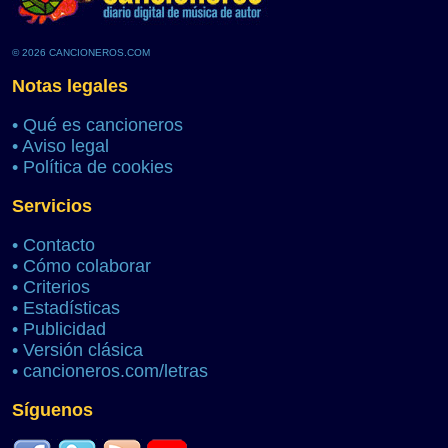
© 2026 CANCIONEROS.COM
Notas legales
•
Qué es cancioneros
•
Aviso legal
•
Política de cookies
Servicios
•
Contacto
•
Cómo colaborar
•
Criterios
•
Estadísticas
•
Publicidad
•
Versión clásica
•
cancioneros.com/letras
Síguenos