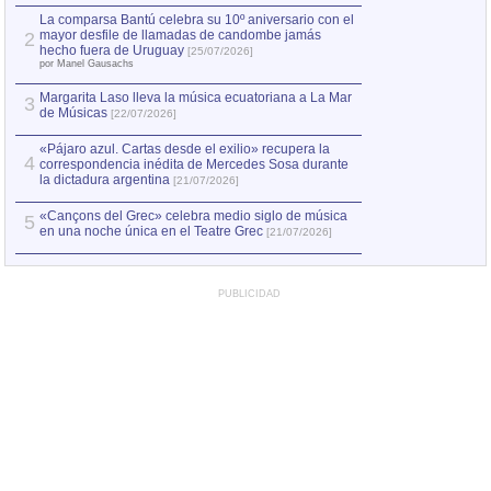
por Manel Gausachs
La comparsa Bantú celebra su 10º aniversario con el
mayor desfile de llamadas de candombe jamás
2
Capturan en Chile
2
hecho fuera de Uruguay
[25/07/2026]
el asesinato de Ví
por Manel Gausachs
Margarita Laso lleva la música ecuatoriana a La Mar
3
de Músicas
[22/07/2026]
«Pájaro azul. Cartas desde el exilio» recupera la
4
correspondencia inédita de Mercedes Sosa durante
la dictadura argentina
[21/07/2026]
«Cançons del Grec» celebra medio siglo de música
5
en una noche única en el Teatre Grec
[21/07/2026]
PUBLICIDAD