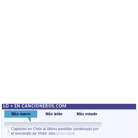
LO + EN CANCIONEROS.COM
Más nuevo
Más leído
Más votado
Capturan en Chile al último exmilitar condenado por
La comparsa Bantú
1
el asesinato de Víctor Jara
mayor desfile de
1
[27/07/2026]
hecho fuera de U