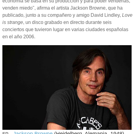
economía se basa en su producción y para poder venderlas,
venden miedo", afirma el artista Jackson Browne, que ha
publicado, junto a su compañero y amigo David Lindley,
Love
is strange
, un disco grabado en directo durante seis
conciertos que tuvieron lugar en varias ciudades españolas
en el año 2006.
-
Jackson Browne
(Heidelberg, Alemania- 1948)
EP