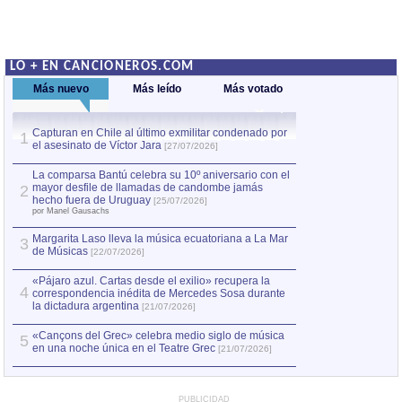
LO + EN CANCIONEROS.COM
Más nuevo
Más leído
Más votado
Capturan en Chile al último exmilitar condenado por
La comparsa Bantú
1
el asesinato de Víctor Jara
mayor desfile de
1
[27/07/2026]
hecho fuera de U
por Manel Gausachs
La comparsa Bantú celebra su 10º aniversario con el
mayor desfile de llamadas de candombe jamás
2
Capturan en Chile
2
hecho fuera de Uruguay
[25/07/2026]
el asesinato de Ví
por Manel Gausachs
Margarita Laso lleva la música ecuatoriana a La Mar
3
de Músicas
[22/07/2026]
«Pájaro azul. Cartas desde el exilio» recupera la
4
correspondencia inédita de Mercedes Sosa durante
la dictadura argentina
[21/07/2026]
«Cançons del Grec» celebra medio siglo de música
5
en una noche única en el Teatre Grec
[21/07/2026]
PUBLICIDAD