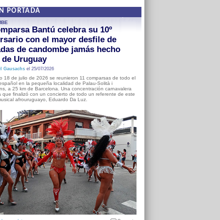
EN PORTADA
MBE
mparsa Bantú celebra su 10º
rsario con el mayor desfile de
adas de candombe jamás hecho
a de Uruguay
l Gausachs
el 25/07/2026
o 18 de julio de 2026 se reunieron 11 comparsas de todo el
o español en la pequeña localidad de Palau-Solità i
s, a 25 km de Barcelona. Una concentración carnavalera
 que finalizó con un concierto de todo un referente de este
usical afrouruguayo, Eduardo Da Luz.