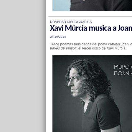
NOVEDAD DISCOGRÁFICA
Xavi Múrcia musica a Joan 
24/10/2014
Trece poemas musicados del poeta catalán Joan V
través de Vinyoli
, el tercer disco de Xavi Múrcia.