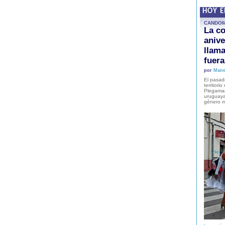
HOY 
CANDO
La co
anive
llam
fuer
por
Mane
El pasad
territori
Plegaman
uruguaya
género m