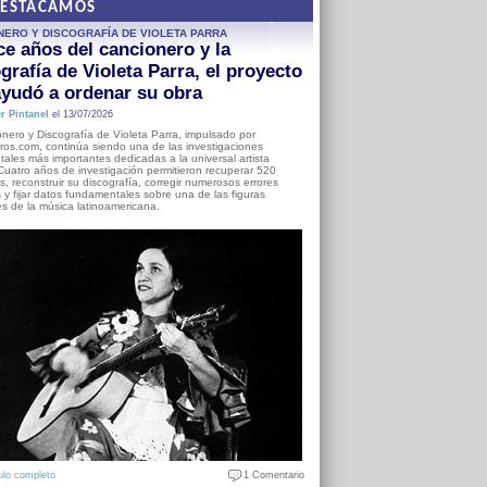
DESTACAMOS
NERO Y DISCOGRAFÍA DE VIOLETA PARRA
e años del cancionero y la
grafía de Violeta Parra, el proyecto
yudó a ordenar su obra
r Pintanel
el 13/07/2026
nero y Discografía de Violeta Parra, impulsado por
ros.com, continúa siendo una de las investigaciones
ales más importantes dedicadas a la universal artista
Cuatro años de investigación permitieron recuperar 520
, reconstruir su discografía, corregir numerosos errores
s y fijar datos fundamentales sobre una de las figuras
es de la música latinoamericana.
ulo completo
1 Comentario