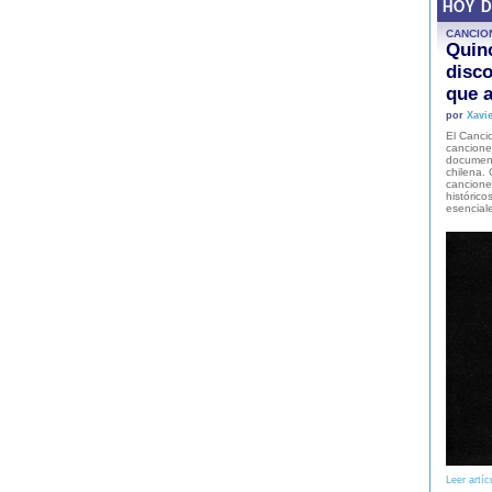
HOY 
CANCIO
Quinc
disco
que a
por
Xavie
El Cancio
cancione
document
chilena. 
canciones
histórico
esencial
Leer artíc