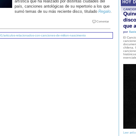
artística que ha realizado por distintas ciudades del
HOY 
país, canciones antológicas de su repertorio a los que
CANCIO
sumó temas de su más reciente disco, titulado
Regalo
.
Quinc
disco
Comentar
que a
por
Xavie
91/articulos-relacionados-con-canciones-de-milton-nascimento
El Cancio
cancione
document
chilena. 
canciones
histórico
esencial
Leer artíc