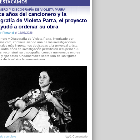
DESTACAMOS
NERO Y DISCOGRAFÍA DE VIOLETA PARRA
e años del cancionero y la
grafía de Violeta Parra, el proyecto
yudó a ordenar su obra
r Pintanel
el 13/07/2026
nero y Discografía de Violeta Parra, impulsado por
ros.com, continúa siendo una de las investigaciones
ales más importantes dedicadas a la universal artista
Cuatro años de investigación permitieron recuperar 520
, reconstruir su discografía, corregir numerosos errores
s y fijar datos fundamentales sobre una de las figuras
es de la música latinoamericana.
ulo completo
1 Comentario