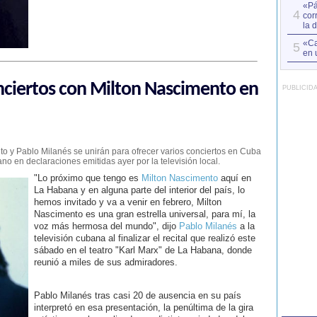
«Pá
4
cor
la 
«Ca
5
en 
nciertos con Milton Nascimento en
PUBLICID
nto y Pablo Milanés se unirán para ofrecer varios conciertos en Cuba
o en declaraciones emitidas ayer por la televisión local.
"Lo próximo que tengo es
Milton Nascimento
aquí en
La Habana y en alguna parte del interior del país, lo
hemos invitado y va a venir en febrero, Milton
Nascimento es una gran estrella universal, para mí, la
voz más hermosa del mundo", dijo
Pablo Milanés
a la
televisión cubana al finalizar el recital que realizó este
sábado en el teatro "Karl Marx" de La Habana, donde
reunió a miles de sus admiradores.
Pablo Milanés tras casi 20 de ausencia en su país
interpretó en esa presentación, la penúltima de la gira