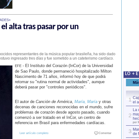
DADES»
l alta tras pasar por un
nocidos representantes de la música popular brasileña, ha sido dado
estuvo ingresado tres días y fue sometido a un cateterismo cardíaco.
- El Instituto del Corazón (InCor) de la Universidad
EFE
de Sao Paulo, donde permaneció hospitalizado Milton
LO + 
Nascimento de 71 años, informó hoy de que podrá
retomar su "rutina normal de actividades", aunque
Má
deberá pasar por "controles periódicos".
Cap
1
El autor de
Canción de América
,
María, María
y otras
el 
decenas de canciones reconocidas en el mundo, sufre
La 
problemas de corazón desde agosto pasado, cuando
may
2
comenzó a ser tratado en el InCor, un centro de
hec
referencia en Brasil para enfermedades cardíacas.
por 
Mar
3
Leer artículo completo
Comentar
de 