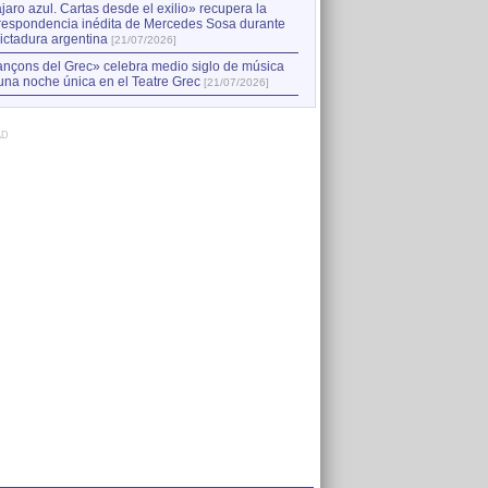
jaro azul. Cartas desde el exilio» recupera la
respondencia inédita de Mercedes Sosa durante
dictadura argentina
[21/07/2026]
nçons del Grec» celebra medio siglo de música
una noche única en el Teatre Grec
[21/07/2026]
AD