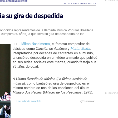
PUBLICID
RSO) CON CANCIONES DE
SELECCIONA OTRA FECHA
a su gira de despedida
conocidos representantes de la llamada Música Popular Brasileña,
 cumplirá 80 años, la que será su gira de despedida de los
-
Milton Nascimento
, el famoso compositor de
EFE
clásicos como
Canción de América
y
María, María
,
interpretados por decenas de cantantes en el mundo,
anunció su despedida en un vídeo animado que publicó
en sus redes sociales este martes, cuando festeja sus
79 años de edad.
A Última Sessão de Música
(
La última sesión de
música
), como bautizó su gira de despedida, es el
mismo nombre de una de las canciones del álbum
Milagro dos Peixes
(
Milagro de los Pescados
, 1973).
PUBLICID
Leer artículo completo
Comentar