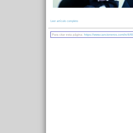
Leer artículo completo
Para citar esta página:
https://www.cancioneros.com/in/4/6