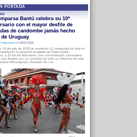
EN PORTADA
MBE
mparsa Bantú celebra su 10º
rsario con el mayor desfile de
adas de candombe jamás hecho
a de Uruguay
l Gausachs
el 25/07/2026
o 18 de julio de 2026 se reunieron 11 comparsas de todo el
o español en la pequeña localidad de Palau-Solità i
s, a 25 km de Barcelona. Una concentración carnavalera
 que finalizó con un concierto de todo un referente de este
usical afrouruguayo, Eduardo Da Luz.