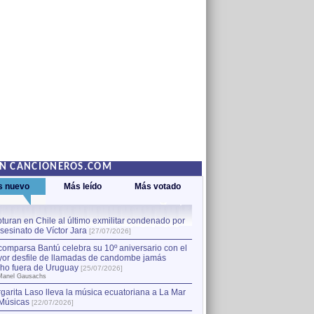
EN CANCIONEROS.COM
s nuevo
Más leído
Más votado
turan en Chile al último exmilitar condenado por
La comparsa Bantú celebra s
asesinato de Víctor Jara
mayor desfile de llamadas
1
[27/07/2026]
hecho fuera de Uruguay
[25
comparsa Bantú celebra su 10º aniversario con el
por Manel Gausachs
or desfile de llamadas de candombe jamás
Capturan en Chile al último
2
ho fuera de Uruguay
[25/07/2026]
el asesinato de Víctor Jara
[
Manel Gausachs
garita Laso lleva la música ecuatoriana a La Mar
Músicas
[22/07/2026]