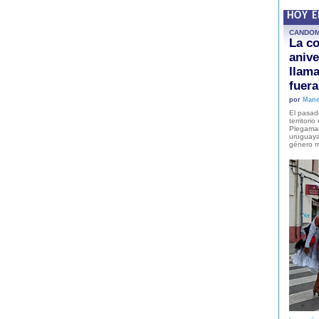
HOY 
CANDO
La co
anive
llam
fuer
por
Mane
El pasad
territori
Plegaman
uruguaya
género m