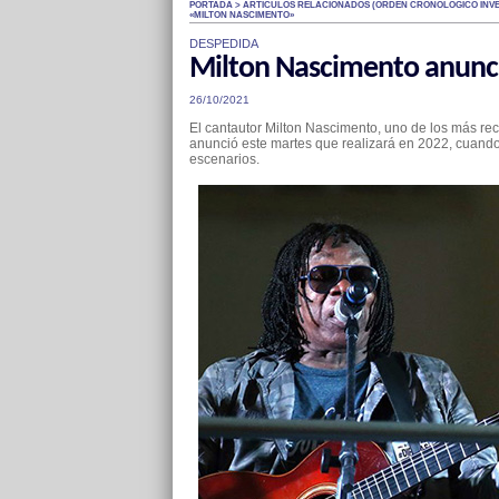
PORTADA > ARTÍCULOS RELACIONADOS (ÓRDEN CRONOLÓGICO INVE
«MILTON NASCIMENTO»
DESPEDIDA
Milton Nascimento anunci
26/10/2021
El cantautor Milton Nascimento, uno de los más re
anunció este martes que realizará en 2022, cuando
escenarios.