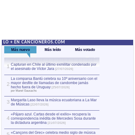
LO + EN CANCIONEROS.COM
Más nuevo
Más leído
Más votado
Capturan en Chile al último exmilitar condenado por
La comparsa Bantú
1
el asesinato de Víctor Jara
mayor desfile de
1
[27/07/2026]
hecho fuera de U
por Manel Gausachs
La comparsa Bantú celebra su 10º aniversario con el
mayor desfile de llamadas de candombe jamás
2
Capturan en Chile
2
hecho fuera de Uruguay
[25/07/2026]
el asesinato de Ví
por Manel Gausachs
Margarita Laso lleva la música ecuatoriana a La Mar
3
de Músicas
[22/07/2026]
«Pájaro azul. Cartas desde el exilio» recupera la
4
correspondencia inédita de Mercedes Sosa durante
la dictadura argentina
[21/07/2026]
«Cançons del Grec» celebra medio siglo de música
5