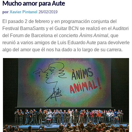
Mucho amor para Aute
por
Xavier Pintanel
26/02/2019
El pasado 2 de febrero y en programación conjunta del
Festival BarnaSants y el Guitar BCN se realizó en el Auditori
del Forum de Barcelona el concierto
Ànims Animal
, que
reunió a varios amigos de Luis Eduardo Aute para devolverle
algo del amor que él nos ha dado a lo largo de su carrera.