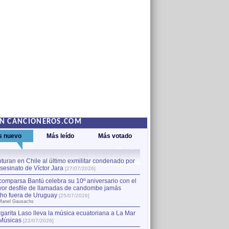
EN CANCIONEROS.COM
s nuevo
Más leído
Más votado
turan en Chile al último exmilitar condenado por
La comparsa Bantú celebra s
asesinato de Víctor Jara
mayor desfile de llamadas
1
[27/07/2026]
hecho fuera de Uruguay
[25
comparsa Bantú celebra su 10º aniversario con el
por Manel Gausachs
or desfile de llamadas de candombe jamás
Capturan en Chile al último
2
ho fuera de Uruguay
[25/07/2026]
el asesinato de Víctor Jara
[
Manel Gausachs
garita Laso lleva la música ecuatoriana a La Mar
Músicas
[22/07/2026]