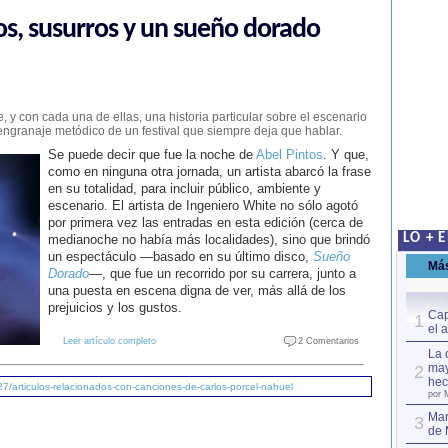
os, susurros y un sueño dorado
, y con cada una de ellas, una historia particular sobre el escenario
engranaje metódico de un festival que siempre deja que hablar.
Se puede decir que fue la noche de
Abel Pintos
. Y que,
como en ninguna otra jornada, un artista abarcó la frase
en su totalidad, para incluir público, ambiente y
escenario. El artista de Ingeniero White no sólo agotó
por primera vez las entradas en esta edición (cerca de
LO + 
medianoche no había más localidades), sino que brindó
un espectáculo —basado en su último disco,
Sueño
Má
Dorado
—, que fue un recorrido por su carrera, junto a
una puesta en escena digna de ver, más allá de los
prejuicios y los gustos.
Cap
1
el 
Leer artículo completo
2 Comentarios
La 
may
2
hec
7/articulos-relacionados-con-canciones-de-carlos-porcel-nahuel
por 
Mar
3
de 