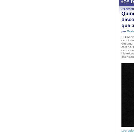
HOY 
CANCIO
Quinc
disco
que a
por
Xavie
El Cancio
cancione
document
chilena. 
canciones
histórico
esencial
Leer artíc