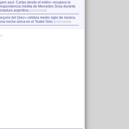
jaro azul. Cartas desde el exilio» recupera la
respondencia inédita de Mercedes Sosa durante
dictadura argentina
[21/07/2026]
nçons del Grec» celebra medio siglo de música
una noche única en el Teatre Grec
[21/07/2026]
AD