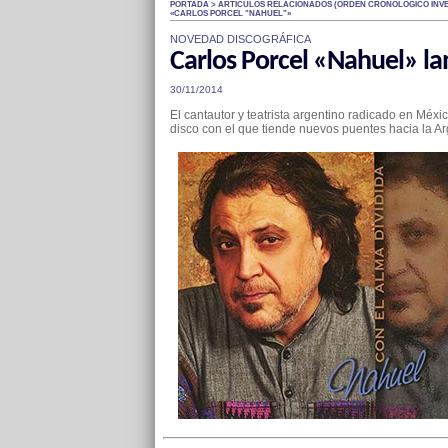
PORTADA > ARTÍCULOS RELACIONADOS (ÓRDEN CRONOLÓGICO INVE
«CARLOS PORCEL "NAHUEL"»
NOVEDAD DISCOGRÁFICA
Carlos Porcel «Nahuel» la
30/11/2014
El cantautor y teatrista argentino radicado en Méx
disco con el que tiende nuevos puentes hacia la Ar