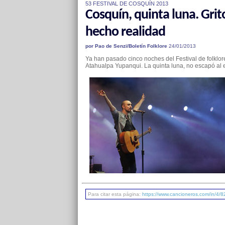
53 FESTIVAL DE COSQUÍN 2013
Cosquín, quinta luna. Grit
hecho realidad
por Pao de Senzi/Boletín Folklore
24/01/2013
Ya han pasado cinco noches del Festival de folklore
Atahualpa Yupanqui. La quinta luna, no escapó al 
Para citar esta página:
https://www.cancioneros.com/in/4/82