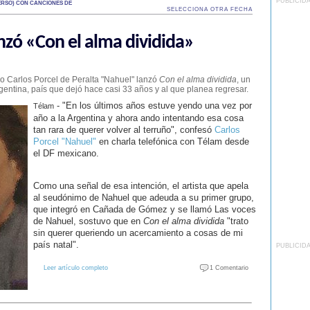
PUBLICID
RSO) CON CANCIONES DE
SELECCIONA OTRA FECHA
nzó «Con el alma dividida»
ico Carlos Porcel de Peralta "Nahuel" lanzó
Con el alma dividida
, un
gentina, país que dejó hace casi 33 años y al que planea regresar.
- "En los últimos años estuve yendo una vez por
Télam
año a la Argentina y ahora ando intentando esa cosa
tan rara de querer volver al terruño", confesó
Carlos
Porcel "Nahuel"
en charla telefónica con Télam desde
el DF mexicano.
Como una señal de esa intención, el artista que apela
al seudónimo de Nahuel que adeuda a su primer grupo,
que integró en Cañada de Gómez y se llamó Las voces
de Nahuel, sostuvo que en
Con el alma dividida
"trato
sin querer queriendo un acercamiento a cosas de mi
país natal".
PUBLICID
Leer artículo completo
1 Comentario