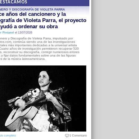
DESTACAMOS
NERO Y DISCOGRAFÍA DE VIOLETA PARRA
e años del cancionero y la
grafía de Violeta Parra, el proyecto
yudó a ordenar su obra
r Pintanel
el 13/07/2026
nero y Discografía de Violeta Parra, impulsado por
ros.com, continúa siendo una de las investigaciones
ales más importantes dedicadas a la universal artista
Cuatro años de investigación permitieron recuperar 520
, reconstruir su discografía, corregir numerosos errores
s y fijar datos fundamentales sobre una de las figuras
es de la música latinoamericana.
ulo completo
1 Comentario