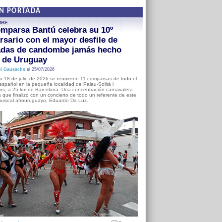
EN PORTADA
MBE
mparsa Bantú celebra su 10º
rsario con el mayor desfile de
adas de candombe jamás hecho
a de Uruguay
l Gausachs
el 25/07/2026
o 18 de julio de 2026 se reunieron 11 comparsas de todo el
o español en la pequeña localidad de Palau-Solità i
s, a 25 km de Barcelona. Una concentración carnavalera
 que finalizó con un concierto de todo un referente de este
usical afrouruguayo, Eduardo Da Luz.