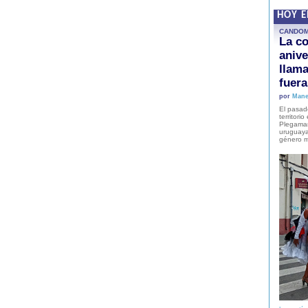
HOY 
CANDO
La co
anive
llam
fuer
por
Mane
El pasad
territori
Plegaman
uruguaya
género m