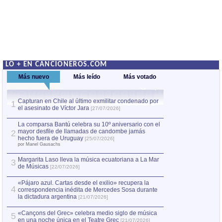
LO + EN CANCIONEROS.COM
Más nuevo
Más leído
Más votado
Capturan en Chile al último exmilitar condenado por
La comparsa Bantú
1
el asesinato de Víctor Jara
mayor desfile de
1
[27/07/2026]
hecho fuera de U
por Manel Gausachs
La comparsa Bantú celebra su 10º aniversario con el
mayor desfile de llamadas de candombe jamás
2
Capturan en Chile
2
hecho fuera de Uruguay
[25/07/2026]
el asesinato de Ví
por Manel Gausachs
Margarita Laso lleva la música ecuatoriana a La Mar
3
de Músicas
[22/07/2026]
«Pájaro azul. Cartas desde el exilio» recupera la
4
correspondencia inédita de Mercedes Sosa durante
la dictadura argentina
[21/07/2026]
«Cançons del Grec» celebra medio siglo de música
5
en una noche única en el Teatre Grec
[21/07/2026]