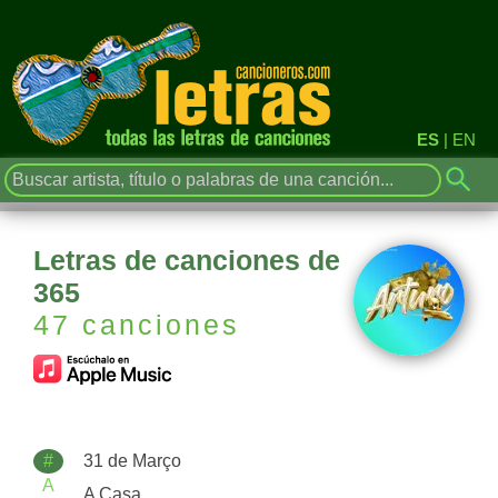
ES
|
EN
Letras de canciones de
365
47 canciones
#
31 de Março
A
A Casa