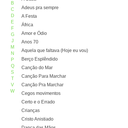
B
Adeus pra sempre
C
D
A Festa
E
África
F
Amor e Ódio
G
J
Anos 70
M
Aquela que faltava (Hoje eu vou)
N
Berço Esplêndido
P
Q
Canção do Mar
S
Canção Para Marchar
T
V
Canção Pra Marchar
W
Cegos movimentos
Certo e o Errado
Crianças
Cristo Anistiado
Dança das Mãos