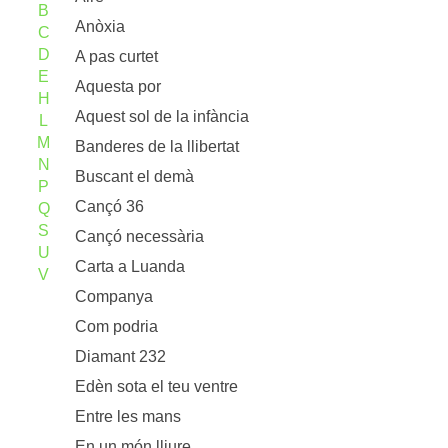
B
Anòxia
C
D
A pas curtet
E
Aquesta por
H
Aquest sol de la infància
L
M
Banderes de la llibertat
N
Buscant el demà
P
Cançó 36
Q
S
Cançó necessària
U
Carta a Luanda
V
Companya
Com podria
Diamant 232
Edèn sota el teu ventre
Entre les mans
En un món lliure