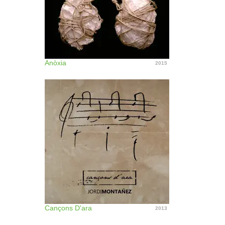
Anòxia
2015
Cançons D'ara
2013