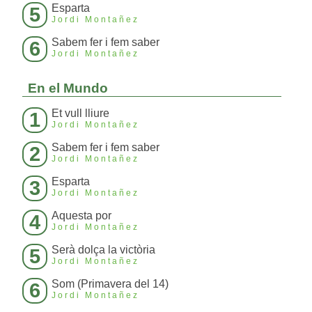
Esparta
5
Jordi Montañez
Sabem fer i fem saber
6
Jordi Montañez
En el Mundo
Et vull lliure
1
Jordi Montañez
Sabem fer i fem saber
2
Jordi Montañez
Esparta
3
Jordi Montañez
Aquesta por
4
Jordi Montañez
Serà dolça la victòria
5
Jordi Montañez
Som (Primavera del 14)
6
Jordi Montañez