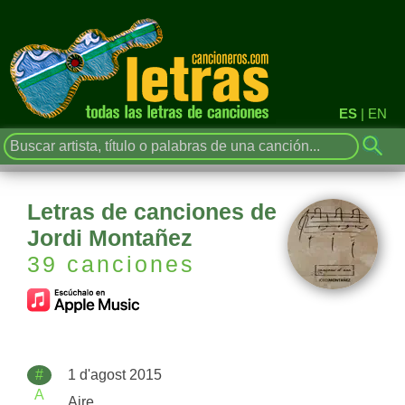
ES
|
EN
Letras de canciones de
Jordi Montañez
39 canciones
#
1 d'agost 2015
A
Aire