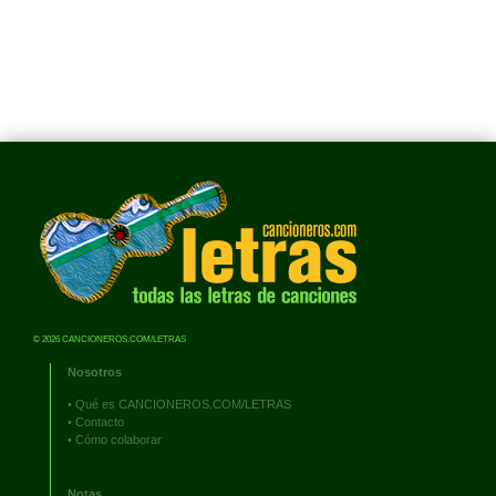
© 2026 CANCIONEROS.COM/LETRAS
Nosotros
•
Qué es CANCIONEROS.COM/LETRAS
•
Contacto
•
Cómo colaborar
Notas