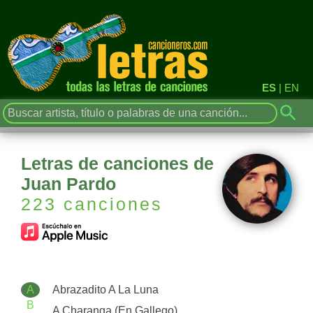
ES
|
EN
Letras de canciones de
Juan Pardo
223 canciones
A
Abrazadito A La Luna
B
A Charanga (En Gallego)