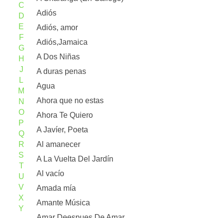
C
Adiós
D
E
Adiós, amor
F
Adiós,Jamaica
G
A Dos Niñas
H
J
A duras penas
L
Agua
M
Ahora que no estas
N
O
Ahora Te Quiero
P
A Javíer, Poeta
Q
R
Al amanecer
S
A La Vuelta Del Jardín
T
Al vacío
U
V
Amada mía
X
Amante Música
Y
Amar Deespues De Amar