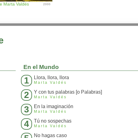
e Marta Valdés
2000
e
En el Mundo
Llora, llora, llora
1
Marta Valdés
Y con tus palabras [o Palabras]
2
Marta Valdés
En la imaginación
3
Marta Valdés
Tú no sospechas
4
Marta Valdés
No hagas caso