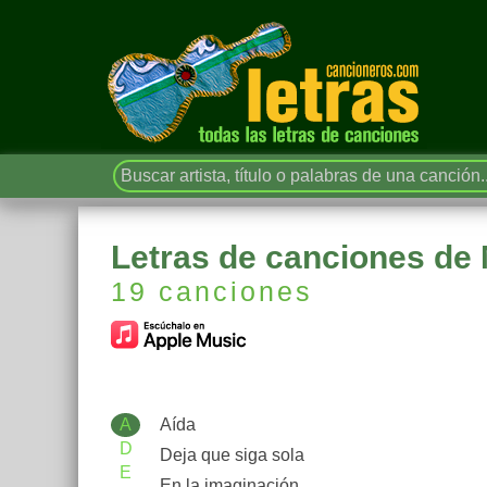
Letras de canciones de 
19 canciones
A
Aída
D
Deja que siga sola
E
En la imaginación