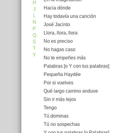
H
Hacia dónde
J
L
Hay todavía una canción
N
José Jacinto
P
Llora, llora, llora
Q
No es preciso
S
T
No hagas caso
Y
No te empeñes más
Palabras [o Y con tus palabras]
Pequeña Haydée
Por si vuelves
Qué largo camino anduve
Sin ir más lejos
Tengo
Tú dominas
Tú no sospechas
Y con tus palabras [o Palabras]