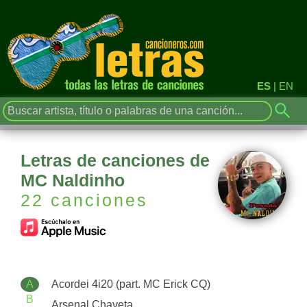
ES
|
EN
Letras de canciones de
MC Naldinho
22 canciones
A
Acordei 4i20 (part. MC Erick CQ)
B
Arsenal Chaveta