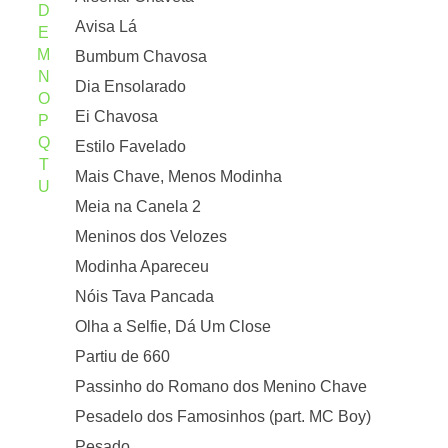
D
Avisa Lá
E
M
Bumbum Chavosa
N
Dia Ensolarado
O
Ei Chavosa
P
Q
Estilo Favelado
T
Mais Chave, Menos Modinha
U
Meia na Canela 2
Meninos dos Velozes
Modinha Apareceu
Nóis Tava Pancada
Olha a Selfie, Dá Um Close
Partiu de 660
Passinho do Romano dos Menino Chave
Pesadelo dos Famosinhos (part. MC Boy)
Pesado