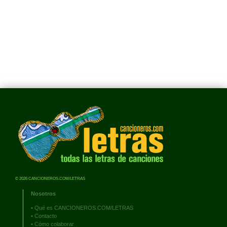
© 2026 CANCIONEROS.COM/LETRAS
Nosotros
•
Qué es CANCIONEROS.COM/LETRAS
•
Contacto
•
Cómo colaborar