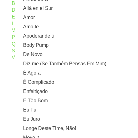
B
Allá en el Sur
D
E
Amor
L
Amo-te
M
Apoderar de ti
P
Q
Body Pump
S
De Novo
V
Diz-me (Se Também Pensas Em Mim)
É Agora
É Complicado
Enfeitiçado
É Tão Bom
Eu Fui
Eu Juro
Longe Deste Time, Não!
Move it