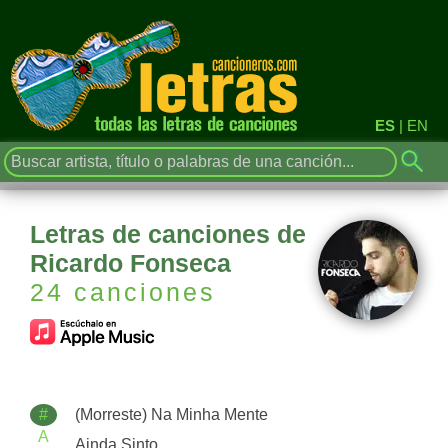
ES
|
EN
Letras de canciones de
Ricardo Fonseca
24 canciones
#
(Morreste) Na Minha Mente
A
Ainda Sinto