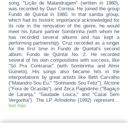
song, "Lição de Malandragem" (written in 1980),
was recorded by Davi Correia. He joined the group
Fundo de Quintal in 1980. In that samba group,
which had its historic importance acknowledged for
its role in the renovation of the genre, he would
meet his future partner Sombrinha (with whom he
has recorded several albums and has kept a
performing partnership). Cruz recorded as a singer
for the first time in Fundo de Quintal's second
album, Fundo de Quintal No. 2. He recorded
several of his own compositions with success, like
"Só Pra Contrariar" (with Sombrinha and Almir
Guineto). His songs also became hits in the
interpretations by great artists like Beth Carvalho
("Malandro Sou Eu," "Sonhando Sou Feliz"), Alcione
("Fora de Ocasião"), and Zeca Pagodinho ("Bagaço
de Laranja," "Saudade Louca," and "Casal Sem
Vergonha"). The LP Arlindinho (1992) represented
the starting point of his solo career. "E Verás Que
leer más
Um Filho Teu Não Foge À Luta," samba enredo
written together with Aluísio Machado, Índio do
Império, Lula, and Beto Pernada, was presented by