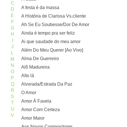
C
A festa é da massa
D
E
A História de Clarissa Vs.cliente
F
Ah Se Eu Soubesse/Dor De Amor
G
Ainda é tempo pra ser feliz
H
I
Ai que saudade do meu amor
J
Além Do Meu Querer [Ao Vivo]
L
Alma De Guerreiro
M
N
Alô Madureira
O
Alto lá
P
Q
Alvorada/Estrada Da Paz
R
O Amor
S
Amor À Favela
T
U
Amor Com Certeza
V
Amor Maior
Aos Novos Compositores