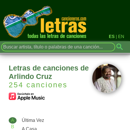
ES
|
EN
Letras de canciones de
Arlindo Cruz
254 canciones
A
Última Vez
B
A Casa