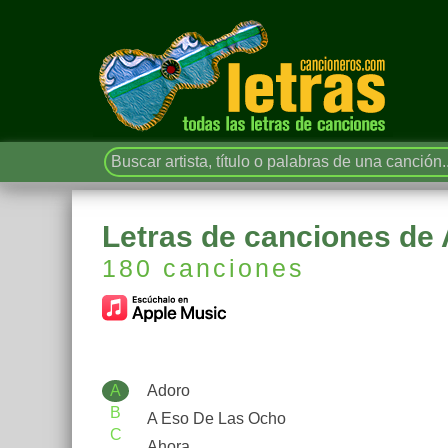
Letras de canciones d
180 canciones
A
Adoro
B
A Eso De Las Ocho
C
Ahora