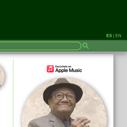
ES
|
EN