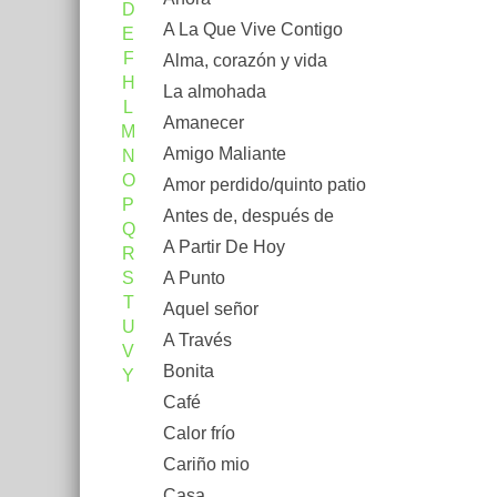
D
A La Que Vive Contigo
E
F
Alma, corazón y vida
H
La almohada
L
Amanecer
M
Amigo Maliante
N
O
Amor perdido/quinto patio
P
Antes de, después de
Q
A Partir De Hoy
R
S
A Punto
T
Aquel señor
U
A Través
V
Bonita
Y
Café
Calor frío
Cariño mio
Casa