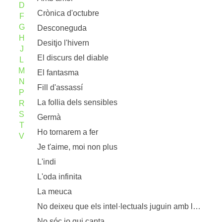
D
Crònica d'octubre
F
G
Desconeguda
H
Desitjo l'hivern
J
El discurs del diable
L
M
El fantasma
N
Fill d'assassí
P
La follia dels sensibles
R
S
Germà
T
Ho tornarem a fer
V
Je t'aime, moi non plus
L'indi
L'oda infinita
La meuca
No deixeu que els intel·lectuals juguin amb llumins
No sóc jo qui canta