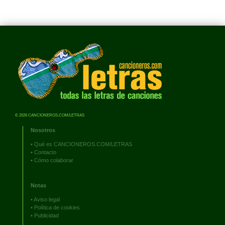
© 2026 CANCIONEROS.COM/LETRAS
Nosotros
•
Qué es CANCIONEROS.COM/LETRAS
•
Contacto
•
Cómo colaborar
Notas
•
Aviso legal
•
Política de cookies
•
Publicidad