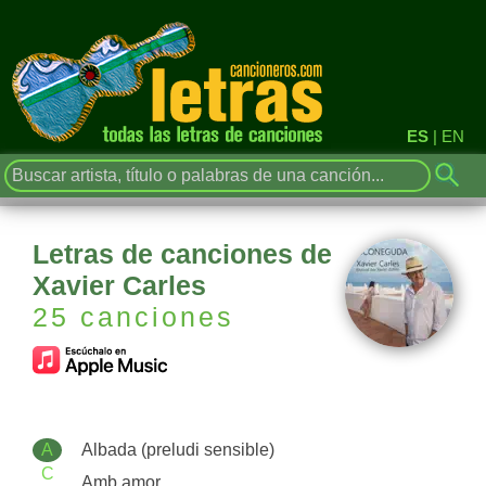
ES
|
EN
Letras de canciones de
Xavier Carles
25 canciones
A
Albada (preludi sensible)
C
Amb amor