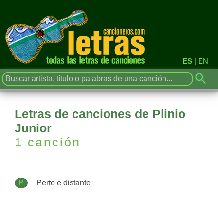
ES
|
EN
Letras de canciones de Plinio
Junior
1 canción
P
Perto e distante