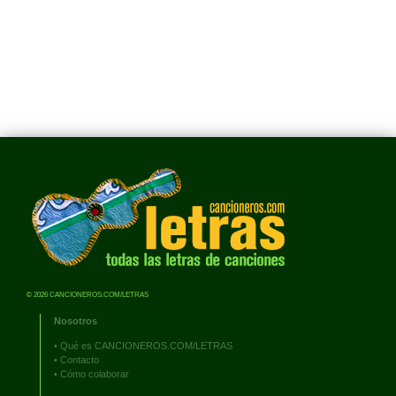
© 2026 CANCIONEROS.COM/LETRAS
Nosotros
•
Qué es CANCIONEROS.COM/LETRAS
•
Contacto
•
Cómo colaborar