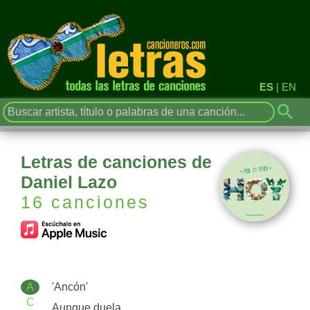
ES
|
EN
Letras de canciones de
Daniel Lazo
16 canciones
A
'Ancón'
C
Aunque duela