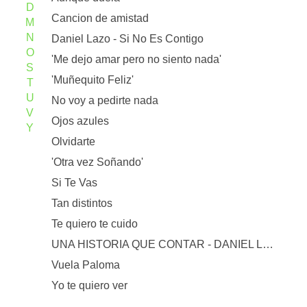
D
Cancion de amistad
M
N
Daniel Lazo - Si No Es Contigo
O
'Me dejo amar pero no siento nada'
S
'Muñequito Feliz'
T
U
No voy a pedirte nada
V
Ojos azules
Y
Olvidarte
'Otra vez Soñando'
Si Te Vas
Tan distintos
Te quiero te cuido
UNA HISTORIA QUE CONTAR - DANIEL LAZO
Vuela Paloma
Yo te quiero ver