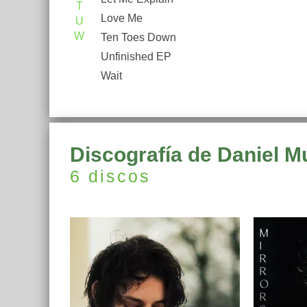
T
Love Me
U
W
Ten Toes Down
Unfinished EP
Wait
Discografía de Daniel 
6 discos