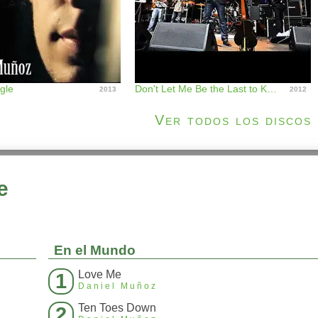
ngle
Don't Let Me Be the Last to Know - Single
2013
2012
Ver todos los discos
e
En el Mundo
Love Me
1
Daniel Muñoz
Ten Toes Down
2