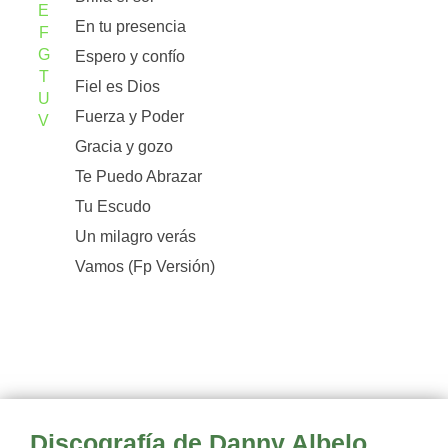
E
En tu presencia
F
G
Espero y confío
T
Fiel es Dios
U
Fuerza y Poder
V
Gracia y gozo
Te Puedo Abrazar
Tu Escudo
Un milagro verás
Vamos (Fp Versión)
Discografía de Danny Albelo