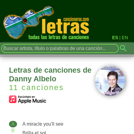
ES
|
EN
Letras de canciones de
Danny Albelo
11 canciones
A
A miracle you'll see
B
Brilla el sol