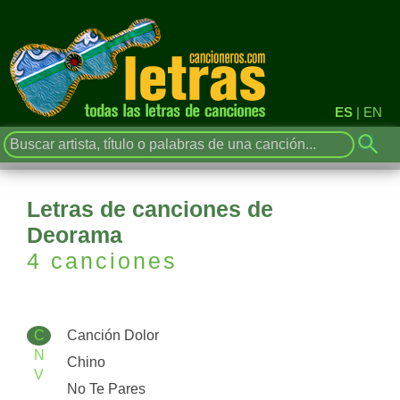
ES
|
EN
Letras de canciones de
Deorama
4 canciones
C
Canción Dolor
N
Chino
V
No Te Pares