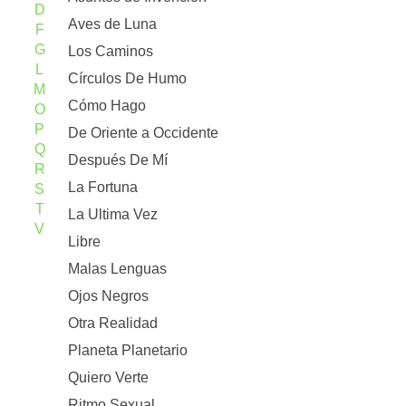
D
Aves de Luna
F
G
Los Caminos
L
Círculos De Humo
M
Cómo Hago
O
P
De Oriente a Occidente
Q
Después De Mí
R
La Fortuna
S
T
La Ultima Vez
V
Libre
Malas Lenguas
Ojos Negros
Otra Realidad
Planeta Planetario
Quiero Verte
Ritmo Sexual