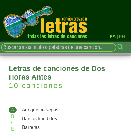
ES
|
EN
Letras de canciones de Dos
Horas Antes
10 canciones
A
Aunque no sepas
B
Barcos hundidos
C
Barreras
E