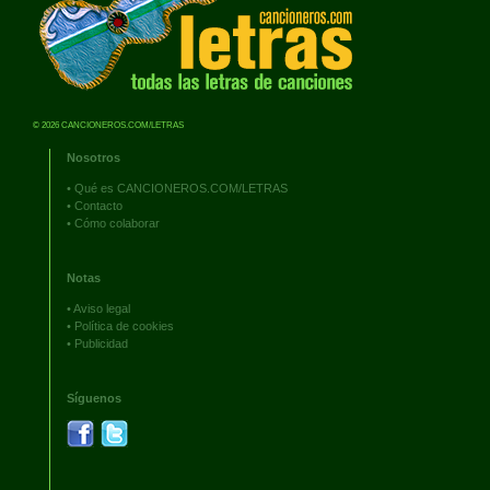
© 2026 CANCIONEROS.COM/LETRAS
Nosotros
•
Qué es CANCIONEROS.COM/LETRAS
•
Contacto
•
Cómo colaborar
Notas
•
Aviso legal
•
Política de cookies
•
Publicidad
Síguenos