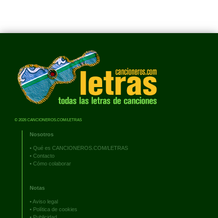
© 2026 CANCIONEROS.COM/LETRAS
Nosotros
•
Qué es CANCIONEROS.COM/LETRAS
•
Contacto
•
Cómo colaborar
Notas
•
Aviso legal
•
Política de cookies
•
Publicidad