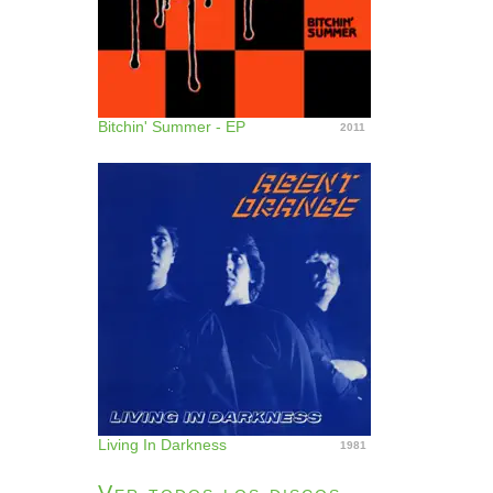
Bitchin' Summer - EP
2011
Living In Darkness
1981