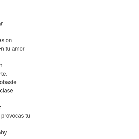
ar
asion
en tu amor
on
te.
robaste
 clase
z
 provocas tu
aby