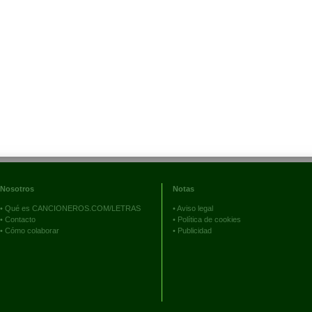
Nosotros
Notas
•
Qué es CANCIONEROS.COM/LETRAS
•
Aviso legal
•
Contacto
•
Política de cookies
•
Cómo colaborar
•
Publicidad