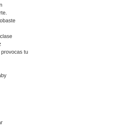
on
te.
robaste
 clase
z
 provocas tu
aby
ar