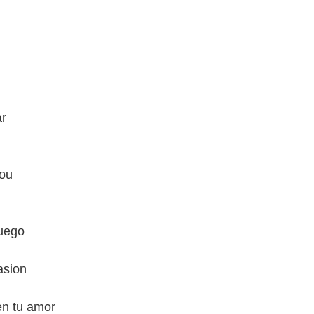
ar
uou
juego
asion
en tu amor