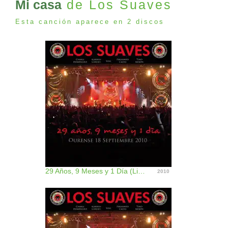
Mi casa
de Los Suaves
Esta canción aparece en 2 discos
29 Años, 9 Meses y 1 Día (Live Vol 2)
2010