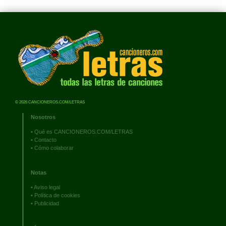
© 2026 CANCIONEROS.COM/LETRAS
Nosotros
•
Qué es CANCIONEROS.COM/LETRAS
•
Contacto
•
Cómo colaborar
Notas
•
Aviso legal
•
Política de cookies
•
Publicidad