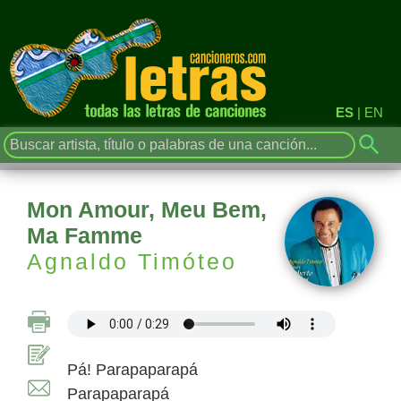
ES
|
EN
Mon Amour, Meu Bem,
Ma Famme
Agnaldo Timóteo
Pá! Parapaparapá
Parapaparapá