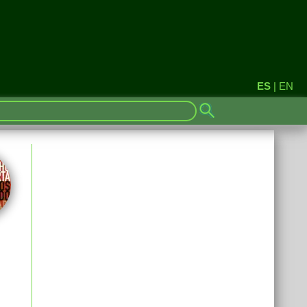
ES
|
EN