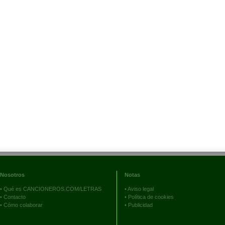
Nosotros
Notas
•
Qué es CANCIONEROS.COM/LETRAS
•
Aviso legal
•
Contacto
•
Política de cookies
•
Cómo colaborar
•
Publicidad