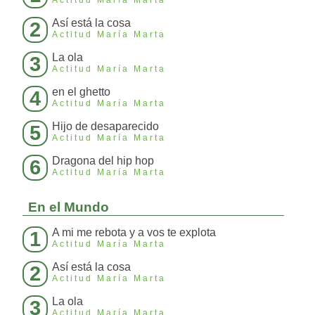
Actitud María Marta
Así está la cosa
2
Actitud María Marta
La ola
3
Actitud María Marta
en el ghetto
4
Actitud María Marta
Hijo de desaparecido
5
Actitud María Marta
Dragona del hip hop
6
Actitud María Marta
En el Mundo
A mi me rebota y a vos te explota
1
Actitud María Marta
Así está la cosa
2
Actitud María Marta
La ola
3
Actitud María Marta