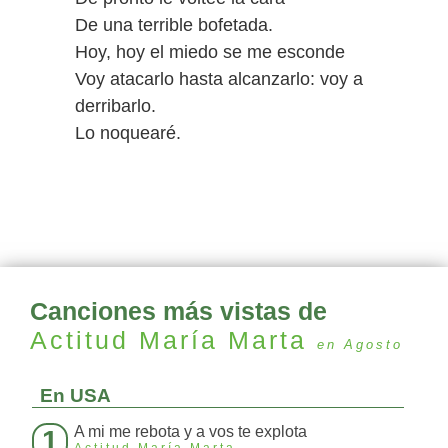
De una terrible bofetada.
Hoy, hoy el miedo se me esconde
Voy atacarlo hasta alcanzarlo: voy a
derribarlo.
Lo noquearé.
Canciones más vistas de
Actitud María Marta
en Agosto
En USA
A mi me rebota y a vos te explota
1