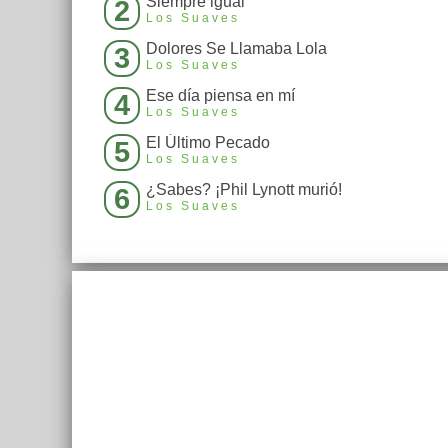
Siempre igual
2
Los Suaves
Dolores Se Llamaba Lola
3
Los Suaves
Ese día piensa en mí
4
Los Suaves
El Último Pecado
5
Los Suaves
¿Sabes? ¡Phil Lynott murió!
6
Los Suaves