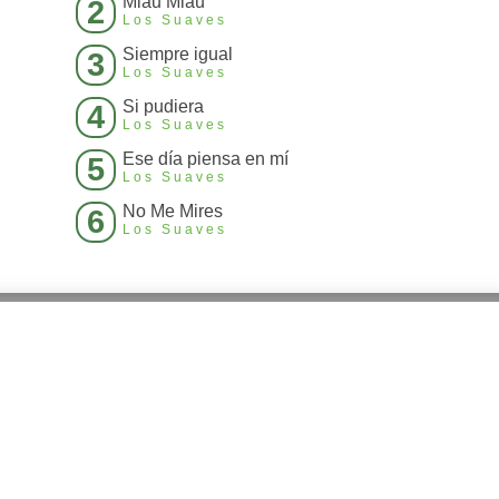
Miau Miau
2
Los Suaves
Siempre igual
3
Los Suaves
Si pudiera
4
Los Suaves
Ese día piensa en mí
5
Los Suaves
No Me Mires
6
Los Suaves