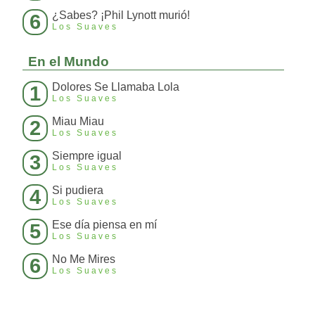
¿Sabes? ¡Phil Lynott murió!
6
Los Suaves
En el Mundo
Dolores Se Llamaba Lola
1
Los Suaves
Miau Miau
2
Los Suaves
Siempre igual
3
Los Suaves
Si pudiera
4
Los Suaves
Ese día piensa en mí
5
Los Suaves
No Me Mires
6
Los Suaves