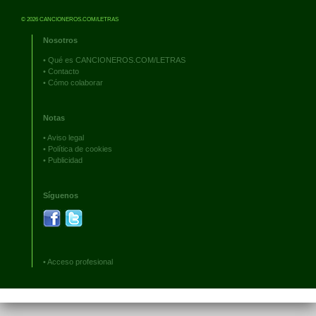
© 2026 CANCIONEROS.COM/LETRAS
Nosotros
•
Qué es CANCIONEROS.COM/LETRAS
•
Contacto
•
Cómo colaborar
Notas
•
Aviso legal
•
Política de cookies
•
Publicidad
Síguenos
•
Acceso profesional