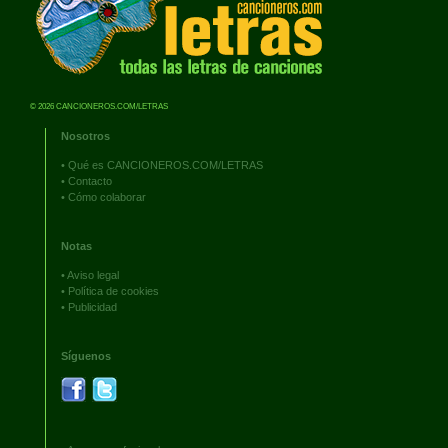
© 2026 CANCIONEROS.COM/LETRAS
Nosotros
•
Qué es CANCIONEROS.COM/LETRAS
•
Contacto
•
Cómo colaborar
Notas
•
Aviso legal
•
Política de cookies
•
Publicidad
Síguenos