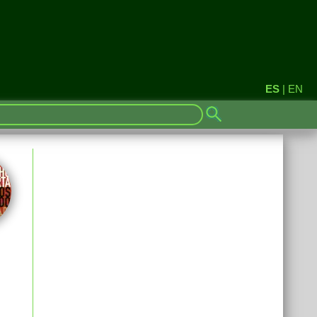
ES
|
EN