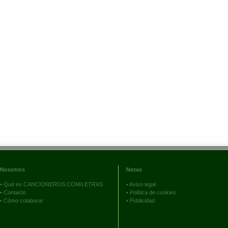
Nosotros
Notas
•
Qué es CANCIONEROS.COM/LETRAS
•
Aviso legal
•
Contacto
•
Política de cookies
•
Cómo colaborar
•
Publicidad